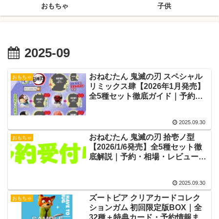
おもちゃ
子供
2025-09
おねむたん 鬼滅の刃 スペシャル
おもちゃ
リミックス肆【2026年1月発売】
全5種セット徹底ガイド｜予約・
相場・レビュー
2025.09.30
おねむたん 鬼滅の刃 拾壱ノ型
おもちゃ
【2026/1/6発売】全5種セット徹
底解説｜予約・相場・レビューま
とめ
2025.09.30
ズートピア クリアカードコレク
おもちゃ
ションガム 初回限定版BOX｜全
32種＋特典カード・予約情報まと