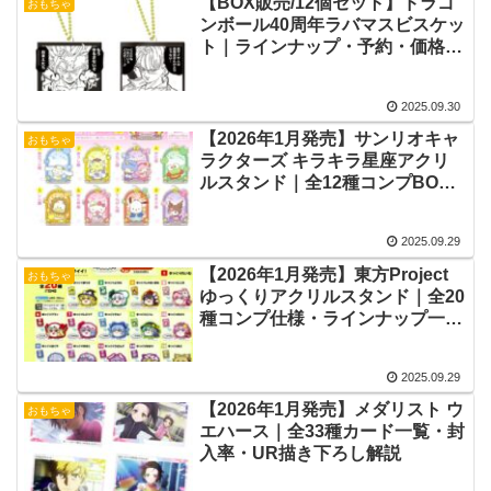
【BOX販売/12個セット】ドラゴ
おもちゃ
ンボール40周年ラバマスビスケッ
ト｜ラインナップ・予約・価格情
報
2025.09.30
【2026年1月発売】サンリオキャ
おもちゃ
ラクターズ キラキラ星座アクリ
ルスタンド｜全12種コンプBOX
情報まとめ
2025.09.29
【2026年1月発売】東方Project
おもちゃ
ゆっくりアクリルスタンド｜全20
種コンプ仕様・ラインナップ一覧
まとめ
2025.09.29
【2026年1月発売】メダリスト ウ
おもちゃ
エハース｜全33種カード一覧・封
入率・UR描き下ろし解説