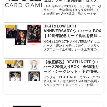
改造デッキ・環境評価・他スター
トデッキ比較まとめ
ST-31赤ルフィの収録カード、回し方、改
造ルート、大会環境評価を完全解説。初
心者適性から強化構築、他スタートデッ
キ比較、買うべきかまで網羅した保存版
ガイド。
HiGH＆LOW 10TH
おもちゃ
ANNIVERSARY ウエハース BOX
｜10周年記念カード食玩を徹底解
説
HiGH＆LOW 10TH ANNIVERSARY ウエ
ハース（BOX）を詳しく紹介。メタリッ
クプラカード全43種、シール全32種の仕
様やBOX購入のメリット、推し活向けの
楽しみ方を解説します。
【徹底解説】DEATH NOTEウエ
おもちゃ
ハース20個入りBOX｜全30種カ
ード・シークレット・予約情報ま
とめ
バンダイ「DEATH NOTE ウエハース 20
個入りBOX」徹底解説！全30種の美麗メ
タリックカードやシークレット仕様、予
約・購入情報まで詳しく紹介。