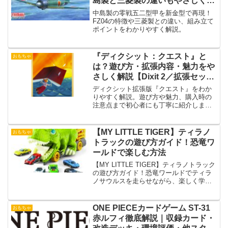
島製と三菱製の違いもやさしく解
説
中島製の零戦五二型甲を新金型で再現！
FZ04の特徴や三菱製との違い、組み立て
ポイントをわかりやすく解説。
『ディクシット：クエスト』と
おもちゃ
は？遊び方・拡張内容・魅力をや
さしく解説【Dixit 2／拡張セッ
ト】
ディクシット拡張版『クエスト』をわか
りやすく解説。遊び方や魅力、購入時の
注意点まで初心者にも丁寧に紹介しま
す。
【MY LITTLE TIGER】ティラノ
おもちゃ
トラックの遊び方ガイド！恐竜ワ
ールドで楽しむ方法
【MY LITTLE TIGER】ティラノトラック
の遊び方ガイド！恐竜ワールドでティラ
ノサウルスを走らせながら、楽しく学べ
る遊び方と組み立て方法を詳しく紹介し
ます。
ONE PIECEカードゲーム ST-31
おもちゃ
赤ルフィ徹底解説｜収録カード・