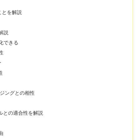
できることを解説
解説
化できる
性
ー
性
イジングとの相性
ルとの適合性を解説
由