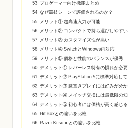
プロゲーマー向け機能まとめ
なぜ競技シーンで評価されるのか？
メリット① 超高速入力が可能
メリット② コンパクトで持ち運びしやすい
メリット③ カスタマイズ性が高い
メリット④ SwitchとWindows両対応
メリット⑤ 価格と性能のバランスが優秀
デメリット① レバーレス特有の慣れが必要
デメリット② PlayStation 5に標準対応し
デメリット③ 膝置きプレイには好みが分か
デメリット④ スイッチ交換には最低限の
デメリット⑤ 初心者には価格が高く感じ
Hit Boxとの違いを比較
Razer Kitsuneとの違いを比較