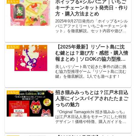
ホイップる×シルバニア｜いちご
おもちゃ
キーチェーンキット発売日・作り
方・購入方法まとめ
2025年9月27日発売の「ホイップる×シル
バニアファミリー いちごキーチェーンキ
ット」を徹底解説。セット内容や遊び
方、購入方法までわかりやすく紹介しま
す。
【2025年最新】リゾート島に沈
おもちゃ
む鍵とは？遊び方・感想・購入情
報まとめ｜ソロOKの協力型推理
ゲーム
美しいリゾート島で起きた事件の謎に挑
む協力型推理ゲーム『リゾート島に沈む
鍵』を徹底解説。1人でも遊べます！
招き猫みみっちとは？江戸木目込
おもちゃ
人形にインスパイアされたたまご
っちの魅力
『Original Tamagotchi 招き猫みみっち』
は江戸木目込人形をモチーフにした特別
デザイン！価格や特徴、購入ガイドを詳
しく解説します。