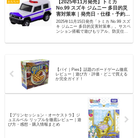
【2025年11月発売】トミカ
おもちゃ
No.99 スズキ ジムニー 多目的災
害対策車｜発売日・仕様・予約ガ
イド
2025年11月15日発売「トミカ No.99 スズ
キ ジムニー 多目的災害対策車」。サスペ
ンション搭載で遊びもリアル、防災仕様
の特別モデル！
【パイ｜Pies】話題のボードゲーム徹底
レビュー｜遊び方・評価・どこで買える
か完全ガイド！
【プリンセッション・オーケストラ】ジ
ュエルベル リップルを徹底レビュー｜遊
び方・感想・購入情報まとめ