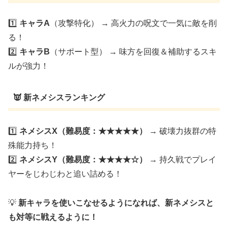
1️⃣
キャラA
（攻撃特化） → 高火力の呪文で一気に敵を削
る！
2️⃣
キャラB
（サポート型） → 味方を回復＆補助するスキ
ルが強力！
👿 新ネメシスランキング
1️⃣
ネメシスX（難易度：★★★★★）
→ 破壊力抜群の特
殊能力持ち！
2️⃣
ネメシスY（難易度：★★★★☆）
→ 持久戦でプレイ
ヤーをじわじわと追い詰める！
💡
新キャラを使いこなせるようになれば、新ネメシスと
も対等に戦えるように！