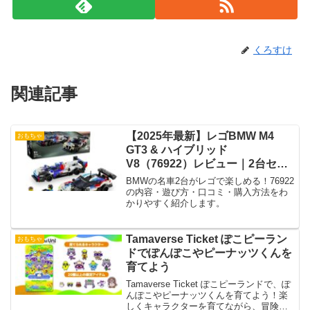
くろすけ
関連記事
【2025年最新】レゴBMW M4
おもちゃ
GT3 & ハイブリッド
V8（76922）レビュー｜2台セッ
トの魅力を徹底紹介！
BMWの名車2台がレゴで楽しめる！76922
の内容・遊び方・口コミ・購入方法をわ
かりやすく紹介します。
Tamaverse Ticket ぽこピーラン
おもちゃ
ドでぽんぽこやピーナッツくんを
育てよう
Tamaverse Ticket ぽこピーランドで、ぽ
んぽこやピーナッツくんを育てよう！楽
しくキャラクターを育てながら、冒険と