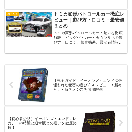
Terraforming Marsなど宇宙系ボードゲー
ムとの違いも比較レビュー。
トミカ変形パトロールカー徹底レ
おもちゃ
ビュー｜遊び方・口コミ・最安値
まとめ
トミカ変形パトロールカーの魅力を徹底
解説。ビッグパトカーとタウン変形の遊
び方、口コミ、知育効果、最安値情報ま
で網羅。プレゼントにも最適な人気トミ
カです。
【完全ガイド】イーオンズ・エンド拡張
埋もれた秘密の遊び方＆レビュー！新キ
ャラ・新ネメシスを徹底解説
【初心者必見】イーオンズ・エンド：レ
ガシーの特徴と通常版との違いを徹底比
較！