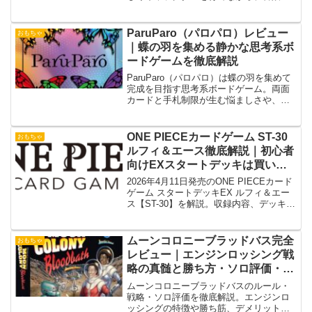
成長を体験できる楽しいゲームです。
ParuParo（パロパロ）レビュー
おもちゃ
｜蝶の羽を集める静かな思考系ボ
ードゲームを徹底解説
ParuParo（パロパロ）は蝶の羽を集めて
完成を目指す思考系ボードゲーム。両面
カードと手札制限が生む悩ましさや、他
セットコレクション系ゲームとの違いを
詳しく解説します。
ONE PIECEカードゲーム ST-30
おもちゃ
ルフィ＆エース徹底解説｜初心者
向けEXスタートデッキは買い
か？
2026年4月11日発売のONE PIECEカード
ゲーム スタートデッキEX ルフィ＆エー
ス【ST-30】を解説。収録内容、デッキの
特徴、初心者・復帰勢に向いている理
由、買うべきかどうかを分かりやすくま
とめます。
ムーンコロニーブラッドバス完全
おもちゃ
レビュー｜エンジンロッシング戦
略の真髄と勝ち方・ソロ評価・他
宇宙系ゲーム比較
ムーンコロニーブラッドバスのルール・
戦略・ソロ評価を徹底解説。エンジンロ
ッシングの特徴や勝ち筋、デメリット、