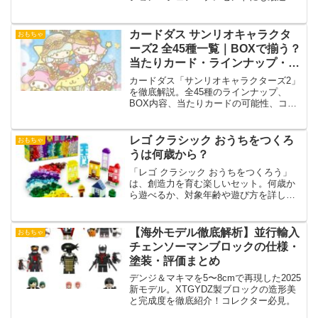
サンリオ限定アイテムです。
カードダス サンリオキャラクタ
おもちゃ
ーズ2 全45種一覧｜BOXで揃う？
当たりカード・ラインナップ・購
入方法を徹底解説
カードダス「サンリオキャラクターズ2」
を徹底解説。全45種のラインナップ、
BOX内容、当たりカードの可能性、コン
プリート方法、購入情報までまとめたサ
ンリオカードコレクション完全ガイド。
レゴ クラシック おうちをつくろ
おもちゃ
うは何歳から？
「レゴ クラシック おうちをつくろう」
は、創造力を育む楽しいセット。何歳か
ら遊べるか、対象年齢や遊び方を詳しく
解説し、子どもの成長に役立つアイテム
です。
【海外モデル徹底解析】並行輸入
おもちゃ
チェンソーマンブロックの仕様・
塗装・評価まとめ
デンジ＆マキマを5〜8cmで再現した2025
新モデル。XTGYDZ製ブロックの造形美
と完成度を徹底紹介！コレクター必見。