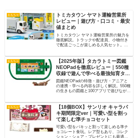
トミカタウン ヤマト運輸営業所
おもちゃ
レビュー｜遊び方・口コミ・最安
値まとめ
トミカタウン ヤマト運輸営業所の魅力を
徹底解説。トラックや配達員、小物付き
で配送ごっこが楽しめる人気セット。口
コミ、遊び方、最安値情報まで網羅。
【2025年版】タカラトミー図鑑
おもちゃ
NEOPadを徹底レビュー｜550種
収録で遊んで学べる最強知育タブ
レット
図鑑NEOPadの特徴・遊び方・アニアと
の連携・学べる内容を詳しく解説。550種
の生きもの図鑑と100アプリで遊びながら
学べる知育タブレット。
【18個BOX】サンリオ キャラパ
おもちゃ
キ期間限定ver｜可愛い型を割っ
て楽しむ準チョコセット
可愛い型をパキッと割って楽しめる準チ
ョコレート食玩。レア型もあり、コレク
ション・シェア・プレゼントにも最適な