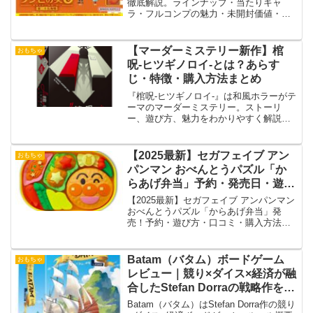
徹底解説。ラインナップ・当たりキャ
ラ・フルコンプの魅力・未開封価値・飾
り方・コレクション性まで詳しく紹介！
【マーダーミステリー新作】棺
おもちゃ
呪-ヒツギノロイ-とは？あらす
じ・特徴・購入方法まとめ
『棺呪-ヒツギノロイ-』は和風ホラーがテ
ーマのマーダーミステリー。ストーリ
ー、遊び方、魅力をわかりやすく解説！
購入前にチェック！
【2025最新】セガフェイブ アン
おもちゃ
パンマン おべんとうパズル「か
らあげ弁当」予約・発売日・遊び
方まとめ！
【2025最新】セガフェイブ アンパンマン
おべんとうパズル「からあげ弁当」発
売！予約・遊び方・口コミ・購入方法を
徹底解説。知育にぴったりの可愛いパズ
ルをチェック！
Batam（バタム）ボードゲーム
おもちゃ
レビュー｜競り×ダイス×経済が融
合したStefan Dorraの戦略作を徹
底解説
Batam（バタム）はStefan Dorra作の競り