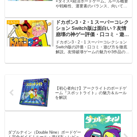
×ダイス×経済ボードゲーム。ルール概要
や戦略性、運要素のバランス、向いてい
る人・向かない人を詳しく解説します。
ドカポン3・2・1 スーパーコレク
おもちゃ
ション Switch版は面白い？友情
崩壊の神ゲー評価・口コミ・遊び
方まとめ
ドカポン3・2・1 スーパーコレクション
Switch版の評価・口コミ・遊び方を徹底
解説。友情破壊ゲームの魅力や3作品の違
い、コスパ、初心者向け攻略まで完全網
羅！
【初心者向け】アークライトのボードゲ
ーム『スポットライト』の魅力＆ルール
を解説
ダブルナイン（Double Nine）ボードゲー
ム完全ガイド！ルール・遊び方・レビュ