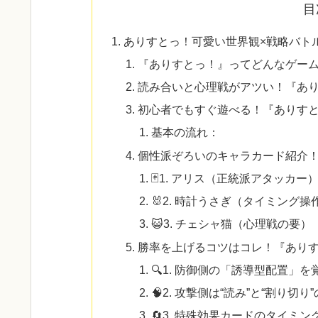
目
ありすとっ！可愛い世界観×戦略バト
『ありすとっ！』ってどんなゲー
読み合いと心理戦がアツい！『あり
初心者でもすぐ遊べる！『ありす
基本の流れ：
個性派ぞろいのキャラカード紹介！
🃏1. アリス（正統派アタッカー
🐰2. 時計うさぎ（タイミング
😺3. チェシャ猫（心理戦の要）
勝率を上げるコツはコレ！『あり
🔍1. 防御側の「誘導型配置」を
🧠2. 攻撃側は“読み”と“割り切
🔄3. 特殊効果カードのタイミ