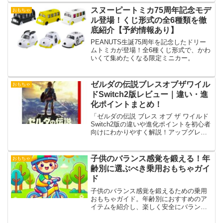
スヌーピートミカ75周年記念モデ
おもちゃ
ル登場！くじ形式の全6種類を徹
底紹介【予約情報あり】
PEANUTS生誕75周年を記念したドリー
ムトミカが登場！全6種くじ形式で、かわ
いくて集めたくなる限定ミニカー。
ゼルダの伝説ブレスオブザワイル
おもちゃ
ドSwitch2版レビュー｜違い・進
化ポイントまとめ！
「ゼルダの伝説 ブレス オブ ザ ワイルド
Switch2版の違いや進化ポイントを初心者
向けにわかりやすく解説！アップグレー
ド方法も紹介。」
子供のバランス感覚を鍛える！年
おもちゃ
齢別に選ぶべき乗用おもちゃガイ
ド
子供のバランス感覚を鍛えるための乗用
おもちゃガイド。年齢別におすすめのア
イテムを紹介し、楽しく安全にバランス
感覚を育む方法を解説します。