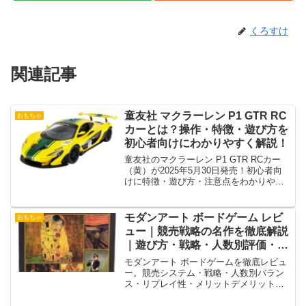
くろすけ
関連記事
童友社 マクラーレン P1 GTR RC
おもちゃ
カーとは？操作・特徴・遊び方を
初心者向けにわかりやすく解説！
童友社のマクラーレン P1 GTR RCカー
（黄）が2025年5月30日発売！初心者向
けに特徴・遊び方・注意点をわかりやす
く解説。
モダンアート ボードゲーム レビ
おもちゃ
ュー｜競売戦略の名作を徹底解説
｜遊び方・戦略・人数別評価・中
国語版注意点まで完全網羅
モダンアート ボードゲームを徹底レビュ
ー。競売システム・戦略・人数別バラン
ス・リプレイ性・メリットデメリット・
中国語説明書の注意点まで網羅解説。購
入前に知るべき評価をまとめました。