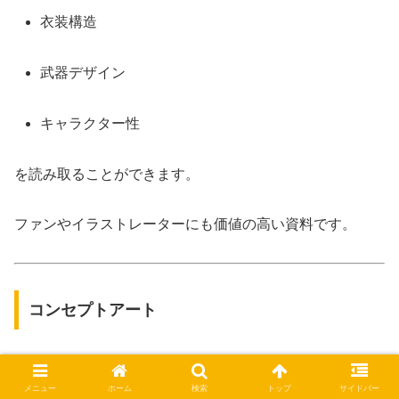
衣装構造
武器デザイン
キャラクター性
を読み取ることができます。
ファンやイラストレーターにも価値の高い資料です。
コンセプトアート
ゲーム開発初期に描かれたコンセプトアートは、作品の方
メニュー
ホーム
検索
トップ
サイドバー
向性を知る貴重な資料です。