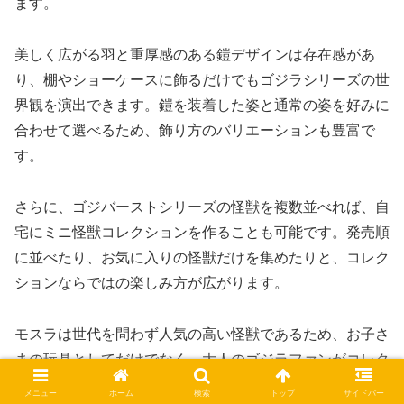
ます。
美しく広がる羽と重厚感のある鎧デザインは存在感があ
り、棚やショーケースに飾るだけでもゴジラシリーズの世
界観を演出できます。鎧を装着した姿と通常の姿を好みに
合わせて選べるため、飾り方のバリエーションも豊富で
す。
さらに、ゴジバーストシリーズの怪獣を複数並べれば、自
宅にミニ怪獣コレクションを作ることも可能です。発売順
に並べたり、お気に入りの怪獣だけを集めたりと、コレク
ションならではの楽しみ方が広がります。
モスラは世代を問わず人気の高い怪獣であるため、お子さ
まの玩具としてだけでなく、大人のゴジラファンがコレク
ションに加える一体としてもおすすめできる商品です。
メニュー
ホーム
検索
トップ
サイドバー