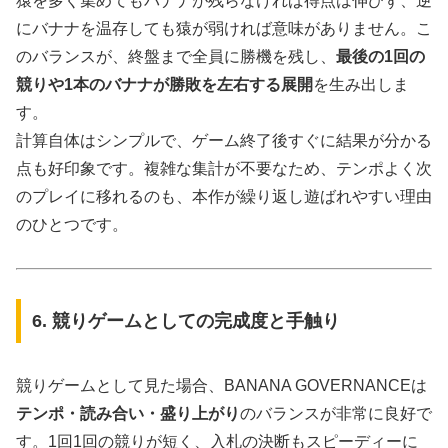
猿を多く集めてもバナナが残らなければ得点は伸びず、逆
にバナナを温存しても猿が弱ければ意味がありません。こ
のバランスが、終盤まで全員に勝機を残し、
最後の1回の
競りや1本のバナナが勝敗を左右する展開
を生み出しま
す。
計算自体はシンプルで、ゲーム終了後すぐに結果が分かる
点も好印象です。複雑な集計が不要なため、テンポよく次
のプレイに移れるのも、本作が繰り返し遊ばれやすい理由
のひとつです。
6. 競りゲームとしての完成度と手触り
競りゲームとして見た場合、BANANA GOVERNANCEは
テンポ・読み合い・盛り上がり
のバランスが非常に良好で
す。1回1回の競りが短く、入札の決断もスピーディーに