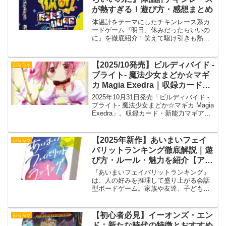
が熱すぎる！遊び方・感想まとめ
体温計をテーマにしたチキンレース系カ
ードゲーム『明日、休みだったらいいの
に』を徹底紹介！笑えて駆け引きも熱い
新感覚ファミリーゲーム。
【2025/10発売】ビルディバイド -
おもちゃ
ブライト- 魔法少女まどか☆マギ
カ Magia Exedra｜収録カード・
予約・当たり予想まとめ
2025年10月31日発売「ビルディバイド -
ブライト- 魔法少女まどか☆マギカ Magia
Exedra」。収録カード・新能力マギア・
当たりカード・予約情報を徹底解説！
【2025年新作】あいまいフェイ
おもちゃ
バリットランキング徹底解説｜遊
び方・ルール・魅力を紹介【アー
クライト】
『あいまいフェイバリットランキング』
は、人の好みを推理して盛り上がる会話
型ボードゲーム。家族や友達、子どもと
も楽しめる2025年注目作！
【初心者必見】イーオンズ・エン
おもちゃ
ド：新たな時代の特徴とおすすめ