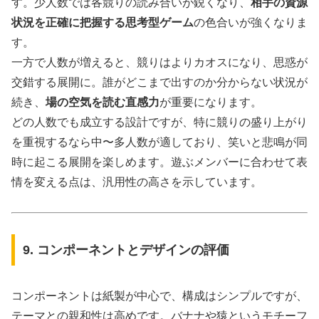
す。少人数では各競りの読み合いが鋭くなり、
相手の資源
状況を正確に把握する思考型ゲーム
の色合いが強くなりま
す。
一方で人数が増えると、競りはよりカオスになり、思惑が
交錯する展開に。誰がどこまで出すのか分からない状況が
続き、
場の空気を読む直感力
が重要になります。
どの人数でも成立する設計ですが、特に競りの盛り上がり
を重視するなら中〜多人数が適しており、笑いと悲鳴が同
時に起こる展開を楽しめます。遊ぶメンバーに合わせて表
情を変える点は、汎用性の高さを示しています。
9. コンポーネントとデザインの評価
コンポーネントは紙製が中心で、構成はシンプルですが、
テーマとの親和性は高めです。バナナや猿というモチーフ