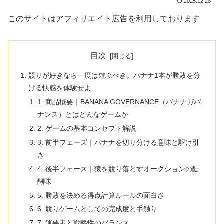
2025.12.28
このサイトはアフィリエイト広告を利用しております
目次
競りが好きなら一度は遊ぶべき。バナナ1本が勝敗を分
ける快感を体験せよ
1. 商品概要｜BANANA GOVERNANCE（バナナガバ
ナンス）とはどんなゲームか
2. ゲームの基本コンセプト解説
3. 前半フェーズ｜バナナを切り分ける意味と駆け引
き
4. 後半フェーズ｜猿を競り落とすオークションの醍
醐味
5. 勝敗を決める得点計算ルールの面白さ
6. 競りゲームとしての完成度と手触り
7. 運要素と戦略性のバランス