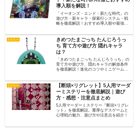
導入順を解説！
「イーオンズ・エンド：新たな時代」の
遊び方・新キャラ・探索行システム・戦
略を徹底解説！おすすめ導入順や最強デ
ッキ構築のコツ、購入ガイドも紹介。
きめつたまごっち たんじろうっ
おもちゃ
ち 育て方や遊び方 隠れキャラ
は？
「きめつたまごっち たんじろうっち」の
育て方や遊び方、隠れキャラの解放条件
を徹底解説！進化のコツやミニゲームの
楽しみ方も紹介します。
【断頭×リグレット】5人用マーダ
おもちゃ
ーミステリーを徹底解説｜遊び
方・感想・注意点まとめ
5人用マーダーミステリー『断頭×リグレ
ット』を徹底解説。重厚なデスゲームと
心理戦の魅力、遊び方や注意点を紹介！