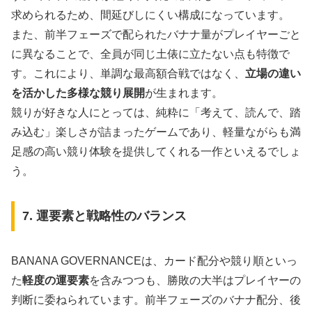
求められるため、間延びしにくい構成になっています。
また、前半フェーズで配られたバナナ量がプレイヤーごと
に異なることで、全員が同じ土俵に立たない点も特徴で
す。これにより、単調な最高額合戦ではなく、
立場の違い
を活かした多様な競り展開
が生まれます。
競りが好きな人にとっては、純粋に「考えて、読んで、踏
み込む」楽しさが詰まったゲームであり、軽量ながらも満
足感の高い競り体験を提供してくれる一作といえるでしょ
う。
7. 運要素と戦略性のバランス
BANANA GOVERNANCEは、カード配分や競り順といっ
た
軽度の運要素
を含みつつも、勝敗の大半はプレイヤーの
判断に委ねられています。前半フェーズのバナナ配分、後