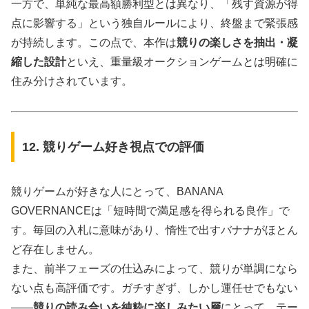
一方で、単純な最高額勝利型とは異なり、「残す資源が得
点に影響する」という独自ルールにより、終盤まで緊張感
が持続します。この点で、本作は
競りの楽しさを抽出・凝
縮した設計
といえ、重量級オークションゲームとは明確に
住み分けされています。
12. 競りゲーム好き視点での評価
競りゲームが好きな人にとって、BANANA
GOVERNANCEは「短時間で満足感を得られる良作」で
す。毎回の入札に意味があり、惰性で出すバナナがほとん
ど存在しません。
また、前半フェーズの仕込みによって、競りが単調になら
ない点も高評価です。ガチすぎず、しかし運任せでもない
――
競りの読み合いを純粋に楽しみたい層
にとって、テー