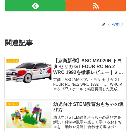
くろすけ
関連記事
【京商新作】ASC MA020N トヨ
おもちゃ
タ セリカ GT-FOUR RC No.2
WRC 1992を徹底レビュー｜ミニ
ッツAWD最新ボディ
京商「ASC MA020N トヨタ セリカ GT-
FOUR RC No.2 WRC 1992」は、WRC名
車を1/27スケールで精密再現した完成ボ
ディモデル。コレクションにも最適。
幼児向け STEM教育おもちゃの選
おもちゃ
び方
幼児向けSTEM教育おもちゃの選び方を
解説！科学や数学を楽しく学べるおもち
ゃを、年齢や発達に合わせて選ぶポイン