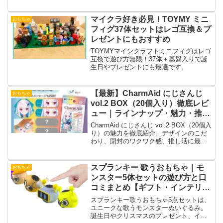
トとおすすめ商品をご紹介します。
マイクラ好き必見！TOYMY ミニ
おもちゃ
フィグ37体セットはレゴ互換＆プ
レゼントにもおすすめ
TOYMYマインクラフトミニフィグはレゴ
互換で遊び方無限！37体＋基盤入りで誕
生日やプレゼントにも最適です。
【最新】CharmAid にじさんじ
おもちゃ
vol.2 BOX（20個入り）徹底レビ
ュー｜ラインナップ・魅力・推し
活に最適な理由まで解説
CharmAid にじさんじ vol.2 BOX（20個入
り）の魅力を徹底紹介。デザインのこだ
わり、開封のワクワク感、推し活に最適
なポイントまで詳しく解説します。
スプランキー 歌うおもちゃ｜モ
おもちゃ
ンスター5体セットの遊び方と口
コミまとめ【ギフト・インテリア
に】
スプランキー歌うおもちゃ5点セットは、
ユニークな歌うモンスターぬいぐるみ。
誕生日やクリスマスのプレゼント、イン