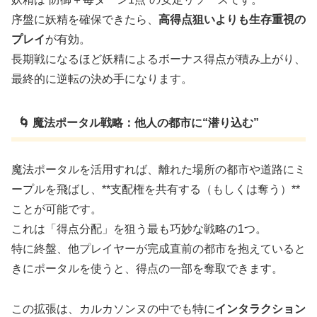
序盤に妖精を確保できたら、
高得点狙いよりも生存重視の
プレイ
が有効。
長期戦になるほど妖精によるボーナス得点が積み上がり、
最終的に逆転の決め手になります。
🌀 魔法ポータル戦略：他人の都市に“潜り込む”
魔法ポータルを活用すれば、離れた場所の都市や道路にミ
ープルを飛ばし、**支配権を共有する（もしくは奪う）**
ことが可能です。
これは「得点分配」を狙う最も巧妙な戦略の1つ。
特に終盤、他プレイヤーが完成直前の都市を抱えていると
きにポータルを使うと、得点の一部を奪取できます。
この拡張は、カルカソンヌの中でも特に
インタラクション