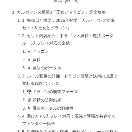
目次
カルカソンヌ拡張3『王女とドラゴン』完全攻略
1. 発売日と概要：2025年登場「カルカソンヌ拡張
セット3 王女とドラゴン」
2. セット内容紹介：ドラゴン・妖精・魔法ポータ
ル・6人プレイ対応の全貌
🔸 ドラゴン
🔸 妖精
🔸 魔法のポータル
3. ルール変更の詳細：ドラゴン襲撃と妖精の加護で
変わる戦略バランス
🐉 ドラゴンの襲撃フェーズ
🧚 妖精の防御効果
🌀 魔法ポータルの戦略性
4. 遊び方と6人プレイ対応：混沌と緊張が共存する
ファンタジー拡張
5. 以前版との比較：構成・デザイン・ルール調整の