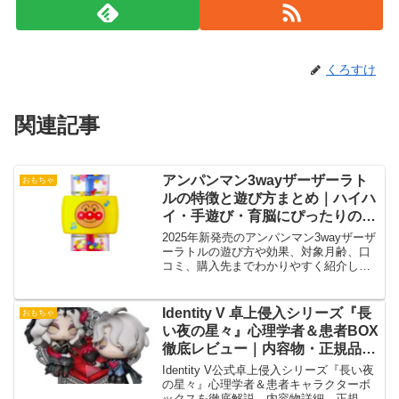
くろすけ
関連記事
アンパンマン3wayザーザーラト
おもちゃ
ルの特徴と遊び方まとめ｜ハイハ
イ・手遊び・育脳にぴったりの知
育ラトル
2025年新発売のアンパンマン3wayザーザ
ーラトルの遊び方や効果、対象月齢、口
コミ、購入先までわかりやすく紹介しま
す。
Identity V 卓上侵入シリーズ『長
おもちゃ
い夜の星々』心理学者＆患者BOX
徹底レビュー｜内容物・正規品判
別・相場・コレクション価値まと
Identity V公式卓上侵入シリーズ『長い夜
め
の星々』心理学者＆患者キャラクターボ
ックスを徹底解説。内容物詳細、正規品