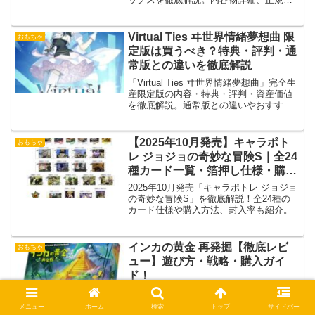
YEATION判別法、相場予測、保存価値、
購入前注意点まで網羅
Virtual Ties ヰ世界情緒夢想曲 限
おもちゃ
定版は買うべき？特典・評判・通
常版との違いを徹底解説
「Virtual Ties ヰ世界情緒夢想曲」完全生
産限定版の内容・特典・評判・資産価値
を徹底解説。通常版との違いやおすすめ
ポイント、売り切れ前に確保すべき理由
まで網羅した購入ガイド。
【2025年10月発売】キャラポト
おもちゃ
レ ジョジョの奇妙な冒険S｜全24
種カード一覧・箔押し仕様・購入
方法まとめ
2025年10月発売「キャラポトレ ジョジョ
の奇妙な冒険S」を徹底解説！全24種の
カード仕様や購入方法、封入率も紹介。
インカの黄金 再発掘【徹底レビ
おもちゃ
ュー】遊び方・戦略・購入ガイ
ド！
「インカの黄金 再発掘」を徹底レビュ
ー！3～8人で楽しめるチキンレース系ボ
メニュー
ホーム
検索
トップ
サイドバー
ードゲームの遊び方・ルール・戦略・口