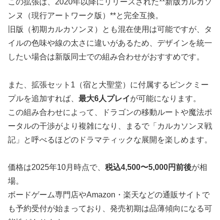
この拡張は、2020年以降にリリースされた**新版カルカソ
ンヌ（現行アートワーク版）**と完全互換。
旧版（初期カルカソンヌ）とも混在使用は可能ですが、タ
イルの色味や線の太さに違いがあるため、デザインを統一
したい場合は新版同士での組み合わせがおすすめです。
また、拡張セット1（宿と大聖堂）に付属するピンクミー
プルを追加すれば、
最大6人プレイ
が可能になります。
この組み合わせによって、ドラゴンの移動ルートや魔法ポ
ータルの干渉がより複雑になり、まるで「カルカソンヌ戦
記」と呼べるほどのドラマティックな展開を楽しめます。
価格は2025年10月時点で、
税込4,500〜5,000円前後
が相
場。
ボードゲーム専門店やAmazon・楽天などの通販サイトで
も予約受付が始まっており、発売初期は品薄傾向になる可