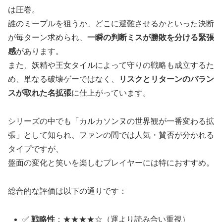
は圧巻。
誰のミープルを狙うか、どこに避難させるかといった決断
が毎ターン求められ、
一瞬の判断ミスが勝敗を分ける緊張
感
があります。
また、妖精や王女タイルによって守りの戦略も成立するた
め、単なる破壊ゲーではなく、
リスクとリターンのバラン
スが取れた名拡張
に仕上がっています。
シリーズの中でも「カルカソンヌの世界観が一番変わる拡
張」として知られ、ファンの間では人気・賛否が分かれる
タイプですが、
盤面の変化と笑いを楽しむプレイヤーには特におすすめ。
総合的な評価は以下の通りです：
✅
戦略性
：★★★★☆（運より読み合い重視）