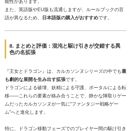
能性があります。
また、英語版やEU版も流通しますが、ルールブックの言
語が異なるため、
日本語版の購入がおすすめ
です。
8. まとめと評価：混沌と駆け引きが交錯する異
色の名拡張
『王女とドラゴン』は、カルカソンヌシリーズの中でも
最
も劇的な展開を生み出す拡張
です。
ドラゴンによる破壊、妖精による守護、ポータルによる転
移――これらの要素が絡み合うことで、静かな陣取りゲー
ムだったカルカソンヌが一気に“ファンタジー戦略ゲー
ム”へと進化します。
特に、ドラゴン移動フェーズでのプレイヤー間の駆け引き