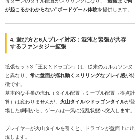
毎ターンのタイル配置がスリリングになり、
“最後まで何
が起こるかわからない”ボードゲーム体験
を提供します。
4. 遊び方と6人プレイ対応：混沌と緊張が共存
するファンタジー拡張
拡張セット3「王女とドラゴン」は、従来のカルカソンヌ
と異なり、
常に盤面が揺れ動くスリリングなプレイ感
が特
徴です。
基本的な手番の流れ（タイル配置→ミープル配置→得点計
算）は変わりませんが、
火山タイル
や
ドラゴンタイル
が登
場した瞬間から、ゲームは一気に混乱状態へ突入します。
プレイヤーが火山タイルを引くと、ドラゴンが盤面上に出
現します。