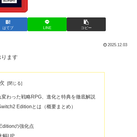
はてブ
LINE
コピー
2025.12.03
おります
次
まれ変わった戦略RPG、進化と特典を徹底解説
Switch2 Editionとは（概要まとめ）
 Editionの強化点
大幅UP