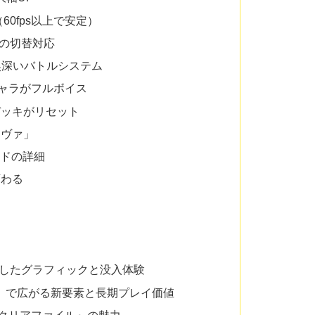
60fps以上で安定）
操作の切替対応
：奥深いバトルシステム
キャラがフルボイス
デッキがリセット
ーヴァ」
ードの詳細
変わる
2 で進化したグラフィックと没入体験
』で広がる新要素と長期プレイ価値
4クリアファイル』の魅力