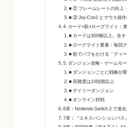
■ ② フレームレートの向上（
■ ③ Joy-Con2 とマウス
4. カード×歌×ローグライト
■ カードは300種以上。全
■ ローグライト要素：毎回
■ 歌でバフをかける「ディ
5. ダンジョン攻略・ゲームモ
■ ダンジョンごとに戦略が
■ 高難度は10段階以上
■ デイリーダンジョン
■ オンライン対戦
6章：Nintendo Switch 
7章：『エキスパンションパス
8章：初回特典『描き下ろしA