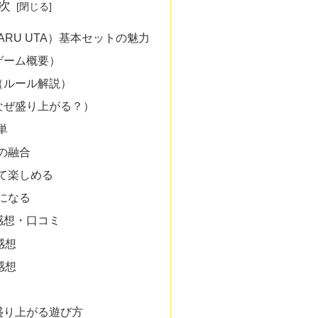
次
RU UTA）基本セットの魅力
（ゲーム概要）
方（ルール解説）
（なぜ盛り上がる？）
単
の融合
えて楽しめる
になる
イ感想・口コミ
感想
感想
・盛り上がる遊び方