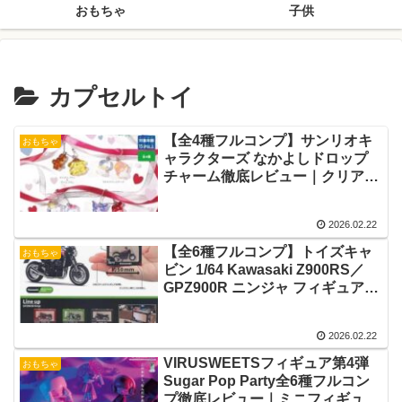
おもちゃ
子供
カプセルトイ
【全4種フルコンプ】サンリオキ
おもちゃ
ャラクターズ なかよしドロップ
チャーム徹底レビュー｜クリア素
材の可愛さ・人気予想・資産価値
まで完全解説
2026.02.22
【全6種フルコンプ】トイズキャ
おもちゃ
ビン 1/64 Kawasaki Z900RS／
GPZ900R ニンジャ フィギュアキ
ーホルダー徹底レビュー｜造形・
カラー再現・資産価値まで完全解
2026.02.22
説
VIRUSWEETSフィギュア第4弾
おもちゃ
Sugar Pop Party全6種フルコン
プ徹底レビュー｜ミニフィギュア