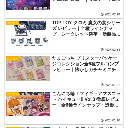
付き違い・ラインナップ・相場・
コレクション価値解説
2026.02.18
TOP TOY クロミ 魔女の宴シリー
おもちゃ
ズ レビュー｜全種ラインナッ
プ・シークレット確率・塗装品
質・BOXコンプ価値を徹底解説
2026.02.14
たまごっち ブリスターパッケー
おもちゃ
ジコレクション全6種フルコンプ
レビュー｜懐かしガチャミニチュ
アは買い？
2026.01.31
こんにち輪！フィギュアマスコッ
おもちゃ
ト ハイキュー!! Vol.3 徹底レビュ
ー｜全6種ラインナップ・造形・
フルコンプ価値を解説
2026.01.10