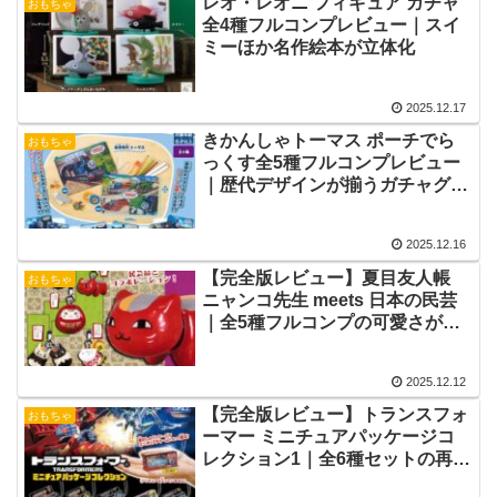
レオ・レオニ フィギュア ガチャ
おもちゃ
全4種フルコンプレビュー｜スイ
ミーほか名作絵本が立体化
2025.12.17
きかんしゃトーマス ポーチでら
おもちゃ
っくす全5種フルコンプレビュー
｜歴代デザインが揃うガチャグッ
ズ
2025.12.16
【完全版レビュー】夏目友人帳
おもちゃ
ニャンコ先生 meets 日本の民芸
｜全5種フルコンプの可愛さが反
則級！和風ミニチュアの魅力を徹
底解説
2025.12.12
【完全版レビュー】トランスフォ
おもちゃ
ーマー ミニチュアパッケージコ
レクション1｜全6種セットの再現
度が高すぎるガチャ名作！