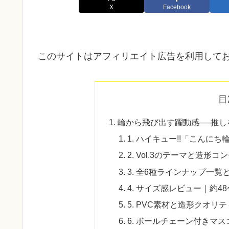
X
Facebook
このサイトはアフィリエイト広告を利用して
目
輪から飛び出す躍動感──推し
1. ハイキュー!!「こんにち
2. Vol.3のテーマと造形
3. 全6種ラインナップ一
4. サイズ感レビュー｜約4
5. PVC素材と造形クオリ
6. ボールチェーン付きマ