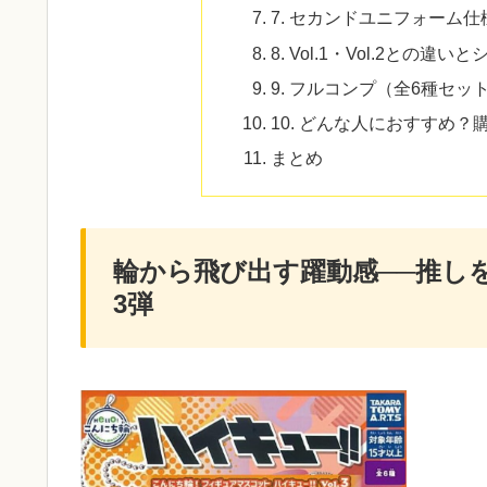
7. セカンドユニフォーム
8. Vol.1・Vol.2との違
9. フルコンプ（全6種セ
10. どんな人におすすめ
まとめ
輪から飛び出す躍動感──推し
3弾