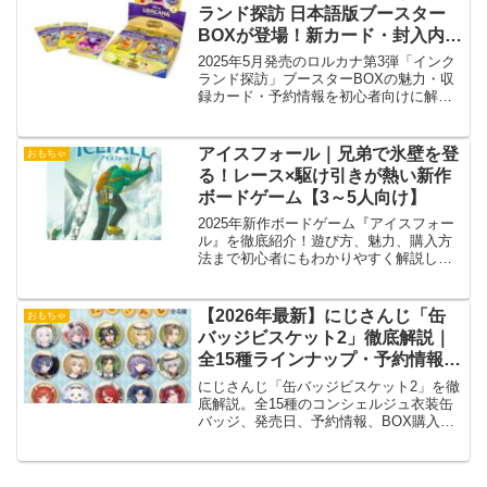
ランド探訪 日本語版ブースター
BOXが登場！新カード・封入内
容・予約情報まとめ【2025年5月
2025年5月発売のロルカナ第3弾「インク
発売】』
ランド探訪」ブースターBOXの魅力・収
録カード・予約情報を初心者向けに解
説！
アイスフォール｜兄弟で氷壁を登
おもちゃ
る！レース×駆け引きが熱い新作
ボードゲーム【3～5人向け】
2025年新作ボードゲーム『アイスフォー
ル』を徹底紹介！遊び方、魅力、購入方
法まで初心者にもわかりやすく解説しま
す。
【2026年最新】にじさんじ「缶
おもちゃ
バッジビスケット2」徹底解説｜
全15種ラインナップ・予約情報・
BOX購入のメリット
にじさんじ「缶バッジビスケット2」を徹
底解説。全15種のコンシェルジュ衣装缶
バッジ、発売日、予約情報、BOX購入の
メリットを専門的に紹介。