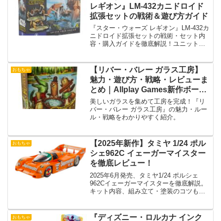
レギオン』LM-432カニドロイド
拡張セットの戦術＆遊び方ガイド
『スター・ウォーズ レギオン』LM-432カ
ニドロイド拡張セットの戦術・セット内
容・購入ガイドを徹底解説！ユニット性
能や最適な戦略、他の拡張セットとの比
較も紹介。
【リバー・バレー ガラス工房】
おもちゃ
魅力・遊び方・戦略・レビューま
とめ｜Allplay Games新作ボード
ゲーム解説
美しいガラスを集めて工房を完成！『リ
バー・バレー ガラス工房』の魅力・ルー
ル・戦略をわかりやすく紹介。
【2025年新作】タミヤ 1/24 ポル
おもちゃ
シェ962C イェーガーマイスター
を徹底レビュー！
2025年6月発売、タミヤ1/24 ポルシェ
962Cイェーガーマイスターを徹底解説。
キット内容、組み立て・塗装のコツも紹
介！
『ディズニー・ロルカナ インク
おもちゃ