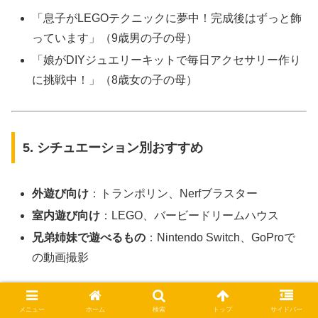
「息子がLEGOテクニックに夢中！完成後はずっと飾
っています」（9歳男の子の母）
「娘がDIYジュエリーキットで毎日アクセサリー作り
に挑戦中！」（8歳女の子の母）
5. シチュエーション別おすすめ
外遊び向け
：トランポリン、Nerfブラスター
室内遊び向け
：LEGO、バービードリームハウス
兄弟姉妹で遊べるもの
：Nintendo Switch、GoProで
の動画撮影
メニュー
ホーム
検索
トップ
サイドバー