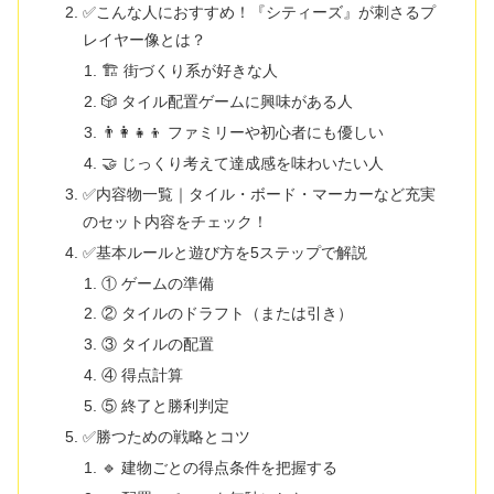
✅こんな人におすすめ！『シティーズ』が刺さるプ
レイヤー像とは？
🏗 街づくり系が好きな人
🎲 タイル配置ゲームに興味がある人
👨‍👩‍👧‍👦 ファミリーや初心者にも優しい
🤝 じっくり考えて達成感を味わいたい人
✅内容物一覧｜タイル・ボード・マーカーなど充実
のセット内容をチェック！
✅基本ルールと遊び方を5ステップで解説
① ゲームの準備
② タイルのドラフト（または引き）
③ タイルの配置
④ 得点計算
⑤ 終了と勝利判定
✅勝つための戦略とコツ
🔹 建物ごとの得点条件を把握する