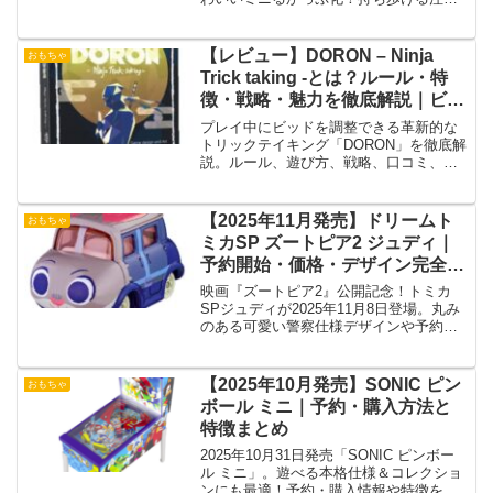
コレクションを完全ガイド『るかっぷミ
ニチュアコレクション 鬼滅の刃』が登場
し、鬼滅ファンやフィギュアコレクター
【レビュー】DORON – Ninja
おもちゃ
の間で大きな話題を...
Trick taking -とは？ルール・特
徴・戦略・魅力を徹底解説｜ビッ
ド調整がカギの革新トリテ
プレイ中にビッドを調整できる革新的な
トリックテイキング「DORON」を徹底解
説。ルール、遊び方、戦略、口コミ、初
心者〜上級者の楽しみ方まで網羅
【2025年11月発売】ドリームト
おもちゃ
ミカSP ズートピア2 ジュディ｜
予約開始・価格・デザイン完全ガ
イド
映画『ズートピア2』公開記念！トミカ
SPジュディが2025年11月8日登場。丸み
のある可愛い警察仕様デザインや予約情
報を詳しく紹介。
【2025年10月発売】SONIC ピン
おもちゃ
ボール ミニ｜予約・購入方法と
特徴まとめ
2025年10月31日発売「SONIC ピンボー
ル ミニ」。遊べる本格仕様＆コレクショ
ンにも最適！予約・購入情報や特徴を徹