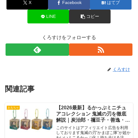
X
Facebook
はてブ
LINE
コピー
くろすけをフォローする
くろすけ
関連記事
【2026最新】るかっぷミニチュ
おもちゃ
アコレクション 鬼滅の刃を徹底
解説｜炭治郎・禰豆子・善逸・伊
之助の魅力＆予約情報まとめ
このサイトはアフィリエイト広告を利用
しております鬼滅の刃“かまぼこ隊”が超か
わいいミニるかっぷ化！持ち歩ける注目