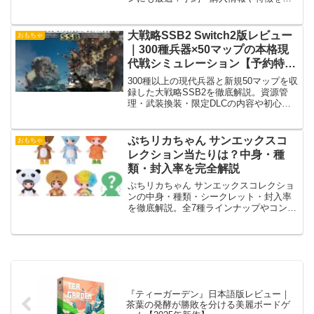
底解説。
大戦略SSB2 Switch2版レビュー
おもちゃ
｜300種兵器×50マップの本格現
代戦シミュレーション【予約特
典・DLC解説】
300種以上の現代兵器と新規50マップを収
録した大戦略SSB2を徹底解説。資源管
理・武装換装・限定DLCの内容や初心者
適性まで網羅。
ぷちリカちゃん サンエックスコ
おもちゃ
レクション当たりは？中身・種
類・封入率を完全解説
ぷちリカちゃん サンエックスコレクショ
ンの中身・種類・シークレット・封入率
を徹底解説。全7種ラインナップやコンプ
難易度、口コミ、最安購入方法まで初心
者にも分かりやすく紹介します。
『ティーガーデン』日本語版レビュー｜
茶葉の発酵が勝敗を分ける美麗ボードゲ