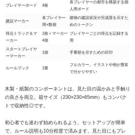
各プレイヤーの都市を構築する個
プレイヤーボード
4枚
人用ボード
各プレイヤー
建物の建設状況や完成度を示すた
建設マーカー
用×数個
めのトークン
得点トラック＆マ
1枚＋マーカー
プレイヤーごとの得点を記録する
ーカー
4個
用
スタートプレイヤ
1個
手番順を示すための目印
ーマーカー
フルカラー。イラストや例が豊富
ルールブック
1冊
で分かりやすい
木製・紙製のコンポーネントは、見た目の温かみと手触り
の良さを両立。箱サイズ（230×230×65mm）もコンパク
トで収納性◎です。
初心者でも迷わず始められるよう、セットアップが簡単
で、ルール説明も10分程度で済みます。見た目にもプレ