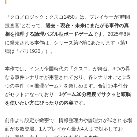
『クロノロジック：クスコ1450』は、プレイヤーが“時間
捜査官”となって、
過去・現在・未来にまたがる事件の真
相を推理する論理パズル型ボードゲーム
です。2025年8月
に発売される本作は、シリーズ第2弾にあたります（第1
弾は「パリ1920」）。
本作では、インカ帝国時代の「クスコ」が舞台。3つの異
なる事件シナリオが用意されており、各シナリオごとに5
つの事件（＝推理ゲーム）を楽しめます。合計15事件分
がセットになっており、
1ゲーム30分程度でサクッと頭脳
を使いたい方にぴったりの内容
です。
前作より設定が緻密で、情報整理力や論理力が試される場
面が多数登場。1人プレイから最大4人まで対応してお