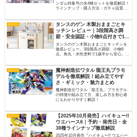
ンダム特集号の全4種セットを徹底解説！
ラインナップ・購入方法・ガチャ設置店
舗・フルコンプのコツ・口コミ・最安値
情報を詳しく紹介！」
タンスのゲン 木製おままごとキ
おもちゃ
ッチン レビュー｜3段階高さ調
節・安全認証・小物9点付きで1歳
半から安心
タンスのゲン木製おままごとキッチンを
徹底レビュー。3段階高さ調節、小物9
点、角丸・水性塗料で1歳半から安心。組
立・注意点も解説。
魔神創造伝ワタル 龍王丸プラモ
おもちゃ
デルを徹底解説！組み立てやす
さ・ギミック・魅力まとめ
魔神創造伝ワタル「龍王丸」プラモデル
の特徴や組み立て方、楽しみ方を初心者
にもわかりやすく解説！
【2025年10月発売】ハイキュー!!
おもちゃ
ウエハース6｜予約・発売日・全
38種ラインナップ徹底解説
2025年10月発売『ハイキュー!! ウエハー