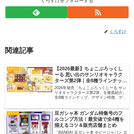
くろすけをフォローする
くろすけ
関連記事
【2026最新】ちょこぶろっくし
おもちゃ
ーる 思い出のサンリオキャラク
ターズ第2弾｜全8種ラインナッ
プ・使い方・レビュー徹底解説
2026年発売「ちょこぶろっくしーる サン
【BOX情報あり】
リオキャラクターズ第2弾」を徹底紹介。
全8種ラインナップ、デザイン特徴、デコ
例、BOX購入のメリットまで詳しく解
説。懐かしくてかわいい人気食玩です
豆ガシャ本 ガンダム特集号のフ
おもちゃ
ルコンプ方法！最安値で全4種を
揃えるコツ＆販売店舗まとめ
「BANDAI 豆ガシャ本 ホビージャパン ガ