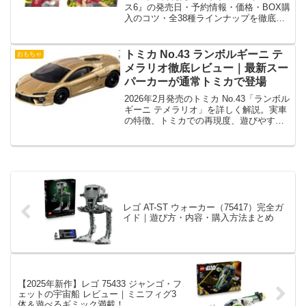
ス6』の発売日・予約情報・価格・BOX購
入のコツ・全38種ラインナップを徹底解
説
トミカ No.43 ランボルギーニ テ
おもちゃ
メラリオ徹底レビュー｜最新スー
パーカーが通常トミカで登場
2026年2月発売のトミカ No.43「ランボル
ギーニ テメラリオ」を詳しく解説。実車
の特徴、トミカでの再現度、遊びやす
さ、子ども向け・コレクター向けの評価
まで網羅。
レゴ AT-ST ウォーカー（75417）完全ガ
イド｜遊び方・内容・購入方法まとめ
【2025年新作】レゴ 75433 ジャンゴ・フ
ェットの宇宙船 レビュー｜ミニフィグ3
体＆遊べるギミック満載！