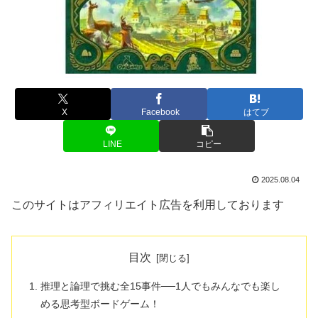
X
Facebook
はてブ
LINE
コピー
2025.08.04
このサイトはアフィリエイト広告を利用しております
目次
推理と論理で挑む全15事件──1人でもみんなでも楽し
める思考型ボードゲーム！