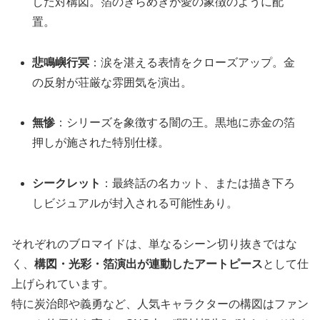
した対構図。箔のきらめきが愛の象徴のように配
置。
悲鳴嶼行冥
：涙を湛える表情をクローズアップ。金
の反射が荘厳な雰囲気を演出。
無惨
：シリーズを象徴する闇の王。黒地に赤金の箔
押しが施された特別仕様。
シークレット
：最終話の名カット、または描き下ろ
しビジュアルが封入される可能性あり。
それぞれのブロマイドは、単なるシーン切り抜きではな
く、
構図・光彩・箔演出が連動したアートピース
として仕
上げられています。
特に炭治郎や義勇など、人気キャラクターの構図はファン