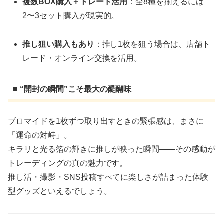
複数BOX購入＋トレード活用
：全8種を揃えるには
2〜3セット購入が現実的。
推し狙い購入もあり
：推し1枚を狙う場合は、店舗ト
レード・オンライン交換を活用。
■ “開封の瞬間”こそ最大の醍醐味
ブロマイドを1枚ずつ取り出すときの緊張感は、まさに
「運命の対峙」。
キラリと光る箔の輝きに推しが映った瞬間――その感動が
トレーディングの真の魅力です。
推し活・撮影・SNS投稿すべてに楽しさが詰まった体験
型グッズといえるでしょう。