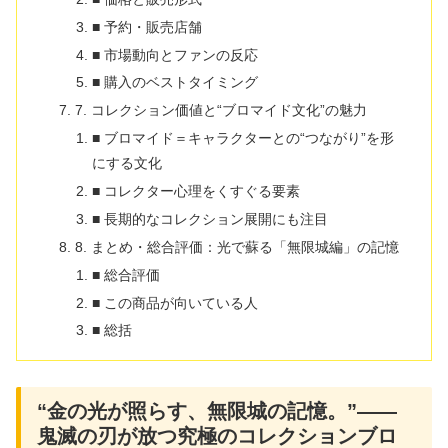
■ 予約・販売店舗
■ 市場動向とファンの反応
■ 購入のベストタイミング
7. コレクション価値と“ブロマイド文化”の魅力
■ ブロマイド＝キャラクターとの“つながり”を形
にする文化
■ コレクター心理をくすぐる要素
■ 長期的なコレクション展開にも注目
8. まとめ・総合評価：光で蘇る「無限城編」の記憶
■ 総合評価
■ この商品が向いている人
■ 総括
“金の光が照らす、無限城の記憶。”――
鬼滅の刃が放つ究極のコレクションブロ