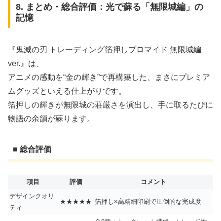
8. まとめ・総合評価：光で蘇る「無限城編」の
記憶
『鬼滅の刃 トレーディング箔押しブロマイド 無限城編
ver.』は、
アニメの感動を“金の輝き”で再構築した、まさにプレミア
ムグッズといえる仕上がりです。
箔押しの輝きが無限城の荘厳さを演出し、手に取るたびに
物語の余韻が蘇ります。
■ 総合評価
項目
評価
コメント
デザインクオリ
★★★★★
箔押し×高精細印刷で圧倒的な完成度
ティ