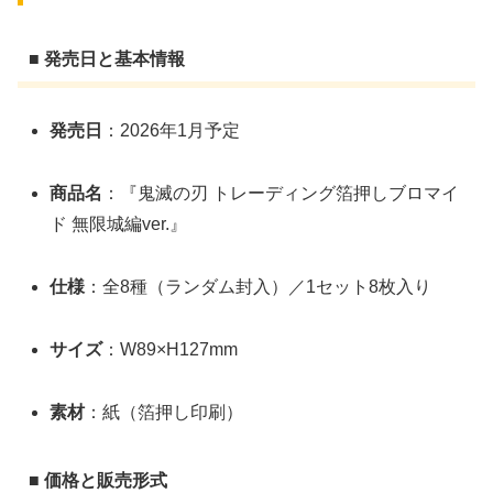
■ 発売日と基本情報
発売日
：2026年1月予定
商品名
：『鬼滅の刃 トレーディング箔押しブロマイ
ド 無限城編ver.』
仕様
：全8種（ランダム封入）／1セット8枚入り
サイズ
：W89×H127mm
素材
：紙（箔押し印刷）
■ 価格と販売形式