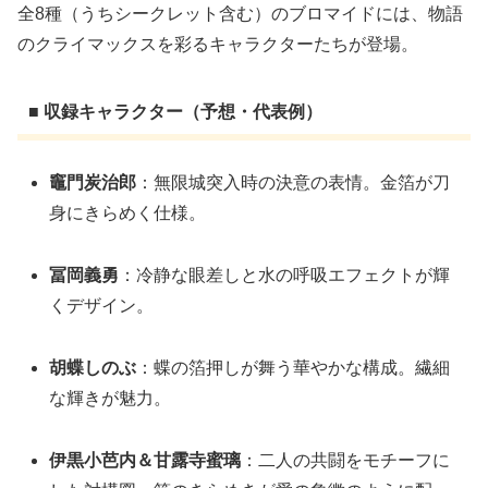
全8種（うちシークレット含む）のブロマイドには、物語
のクライマックスを彩るキャラクターたちが登場。
■ 収録キャラクター（予想・代表例）
竈門炭治郎
：無限城突入時の決意の表情。金箔が刀
身にきらめく仕様。
冨岡義勇
：冷静な眼差しと水の呼吸エフェクトが輝
くデザイン。
胡蝶しのぶ
：蝶の箔押しが舞う華やかな構成。繊細
な輝きが魅力。
伊黒小芭内＆甘露寺蜜璃
：二人の共闘をモチーフに