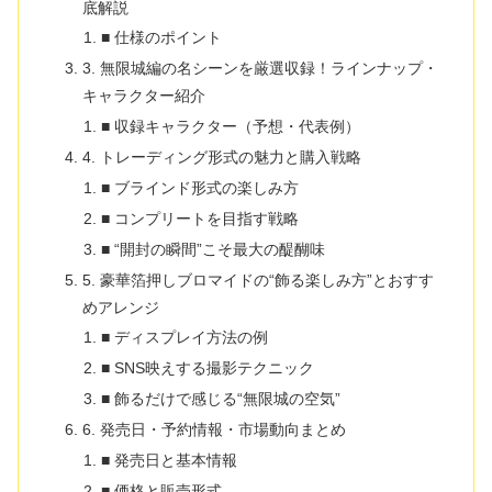
底解説
■ 仕様のポイント
3. 無限城編の名シーンを厳選収録！ラインナップ・
キャラクター紹介
■ 収録キャラクター（予想・代表例）
4. トレーディング形式の魅力と購入戦略
■ ブラインド形式の楽しみ方
■ コンプリートを目指す戦略
■ “開封の瞬間”こそ最大の醍醐味
5. 豪華箔押しブロマイドの“飾る楽しみ方”とおすす
めアレンジ
■ ディスプレイ方法の例
■ SNS映えする撮影テクニック
■ 飾るだけで感じる“無限城の空気”
6. 発売日・予約情報・市場動向まとめ
■ 発売日と基本情報
■ 価格と販売形式