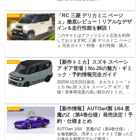
「RC 三菱 デリカミニ ベージ
おもちゃ
ュ」徹底レビュー！リアルなデザ
イン＆走行性能を解説！
このサイトはアフィリエイト広告を利用
しておりますRC 三菱 デリカミニ ベージ
ュ 完全ガイド！特徴・走行性能・購入ポ
イントを徹底解説三菱の人気軽スーパー
ハイトワゴン「デリカミニ」が、RCカー
として登場！この記事では、**「RC 三菱
【新作トミカ】スズキ スペーシ
おもちゃ
デリカ...
ア ギア登場｜No.26の魅力・ギミ
ック・予約情報完全ガイド
2025年12月20日発売、タカラトミー「ト
ミカ No.26 スズキ スペーシア ギア」登
場！実車再現度の高い軽SUVトミカ。発
売日・仕様・遊び方・コレクション情報
を徹底解説！
【新作情報】AUTOart製 1/64 悪
おもちゃ
魔のZ（第4巻仕様）発売決定！予
約・仕様まとめ
AUTOart 1/64「悪魔のZ（第4巻仕様）」
を徹底解説。湾岸ミッドナイトで蘇ったZ
の進化を精密モデルで再現！