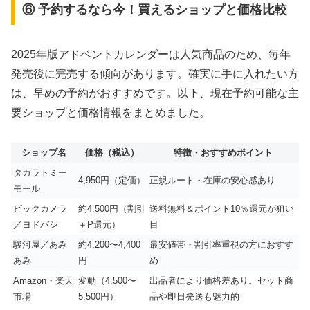
⑥ 予約するなら今！買えるショップと価格比較
2025年版アドベントカレンダーは人気商品のため、毎年
発売後に完売する傾向があります。確実に手に入れたい方
は、早めの予約がおすすめです。以下、現在予約可能な主
要ショップと価格情報をまとめました。
ショップ名
価格（税込）
特徴・おすすめポイント
タカラトミー
4,950円（定価）
正規ルート・在庫の安心感あり
モール
ビックカメラ
約4,500円（割引
送料無料＆ポイント10％還元が狙い
／ヨドバシ
＋P還元）
目
駿河屋／あみ
約4,200〜4,400
最安値帯・割引率重視の方におすす
あみ
円
め
Amazon・楽天
変動（4,500〜
出品者により価格差あり。セット商
市場
5,500円）
品や即日発送も魅力的