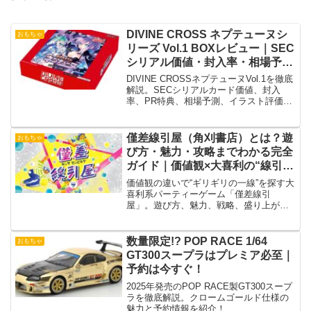
DIVINE CROSS ネプテューヌシ
おもちゃ
リーズ Vol.1 BOXレビュー｜SEC
シリアル価値・封入率・相場予測
を徹底解説
DIVINE CROSSネプテューヌVol.1を徹底
解説。SECシリアルカード価値、封入
率、PR特典、相場予測、イラスト評価、
BOX開封期待値まで購入前に知るべき情
報を網羅。
僅差線引屋（角刈書店）とは？遊
おもちゃ
び方・魅力・攻略までわかる完全
ガイド｜価値観×大喜利の“線引
き”パーティーゲーム
価値観の違いで“ギリギリの一線”を探す大
喜利系パーティーゲーム「僅差線引
屋」。遊び方、魅力、戦略、盛り上がる
シーンまで徹底解説。4〜8人で20分から
遊べる話題の新作を紹介
数量限定!? POP RACE 1/64
おもちゃ
GT300スープラはプレミア必至｜
予約は今すぐ！
2025年発売のPOP RACE製GT300スープ
ラを徹底解説。クロームゴールド仕様の
魅力と予約情報を紹介！