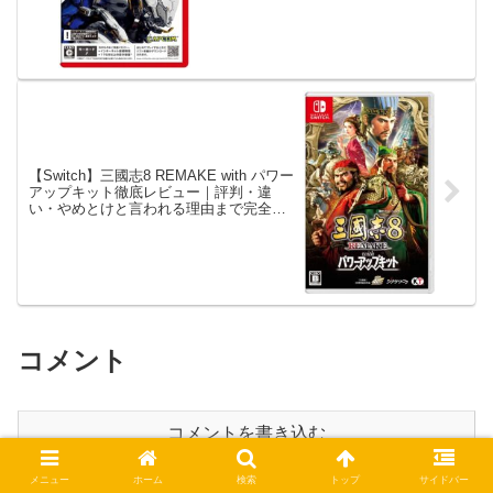
【Switch】三國志8 REMAKE with パワー
アップキット徹底レビュー｜評判・違
い・やめとけと言われる理由まで完全解
説
コメント
コメントを書き込む
メニュー
ホーム
検索
トップ
サイドバー