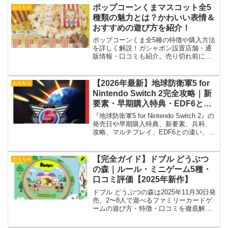
ポップコーンくまマスコット全5
おもちゃ
種類の魅力とは？かわいい表情＆
おすすめの遊び方を紹介！
ポップコーンくま全5種の特徴や購入方法
を詳しく解説！ガシャポン設置店舗・通
販情報・口コミも紹介。売り切れ前にゲ
ットしよう！
【2026年最新】地球防衛軍5 for
おもちゃ
Nintendo Switch 2完全攻略｜新
要素・早期購入特典・EDF6との
違いを徹底解説
『地球防衛軍5 for Nintendo Switch 2』の
発売日や早期購入特典、新要素、兵科、
攻略、マルチプレイ、EDF6との違い、キ
ーカード仕様まで徹底解説。購入前に知
っておきたい情報をわかりやすく紹介し
ます。
【完全ガイド】ドブル どうぶつ
おもちゃ
の森｜ルール・ミニゲーム5種・
口コミ評価【2025年新作】
ドブル どうぶつの森は2025年11月30日発
売。2〜8人で遊べるファミリーカードゲ
ームの遊び方・特徴・口コミを徹底解説
します。