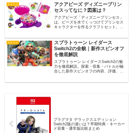
アクアビーズ ディズニープリン
おもちゃ
セスってなに？図案は？
アクアビーズ「ディズニープリンセス」
は、ビーズを水でくっつけてプリンセス
キャラクターを作るクラフトセット。図
案が豊富で、楽しく美しいプリンセスた
ちを再現できます。
スプラトゥーン レイダース
おもちゃ
Switch2の全貌｜新作スピンオフ
を徹底解説
スプラトゥーン レイダースSwitch2の魅
力を徹底解説。探索・収集・バトルが融
合した新作スピンオフの内容、評価、攻
略ポイント、購入前に知るべき情報を網
羅。
プラグマタ デラックスエディション
Switch2版の違いは？早期特典・キーカー
ド容量・通常版比較まとめ