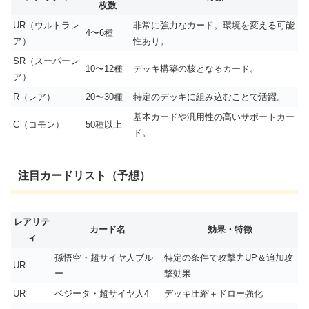
枚数
UR（ウルトラレ
非常に強力なカード。環境を変える可能
4〜6種
ア）
性あり。
SR（スーパーレ
10〜12種
デッキ構築の核となるカード。
ア）
R（レア）
20〜30種
特定のデッキに組み込むことで活躍。
基本カードや汎用性の高いサポートカー
C（コモン）
50種以上
ド。
注目カードリスト（予想）
レアリテ
カード名
効果・特徴
ィ
孫悟空・超サイヤ人ブル
特定の条件で攻撃力UP＆追加攻
UR
ー
撃効果
UR
ベジータ・超サイヤ人4
デッキ圧縮＋ドロー強化