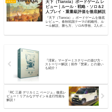
天下（Tianxia）ボードゲーム レ
おもちゃ
ビュー｜ルール・戦略・ソロ＆2
人プレイ・重量級評価を徹底解説
『天下（Tianxia）』ボードゲームを徹底
レビュー。春秋戦国テーマの戦略性、ル
ール解説、勝ち方、ソロAI李牧、2人ボッ
ト戦、重量級評価、リプレイ性まで購入
前に知るべき要素を網羅紹介。
『澪家』マーダーミステリーの遊び方・
ストーリー解説｜前作『焚家』との違い
も紹介！
「RC 三菱 デリカミニ ベージュ」徹底レ
ビュー！リアルなデザイン＆走行性能を
解説！