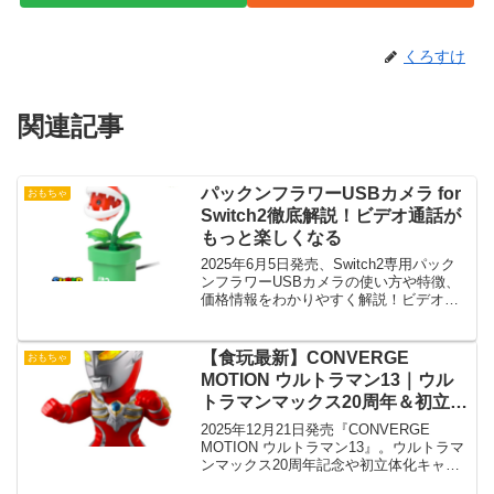
くろすけ
関連記事
パックンフラワーUSBカメラ for
おもちゃ
Switch2徹底解説！ビデオ通話が
もっと楽しくなる
2025年6月5日発売、Switch2専用パック
ンフラワーUSBカメラの使い方や特徴、
価格情報をわかりやすく解説！ビデオ通
話をもっと楽しく。
【食玩最新】CONVERGE
おもちゃ
MOTION ウルトラマン13｜ウル
トラマンマックス20周年＆初立体
化キャラ収録！
2025年12月21日発売『CONVERGE
MOTION ウルトラマン13』。ウルトラマ
ンマックス20周年記念や初立体化キャラ
を含む全8種を収録！発売日・価格・予約