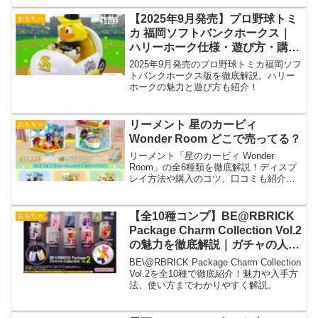
情報を徹底解説。
【2025年9月発売】プロ野球トミ
おもちゃ
カ 福岡ソフトバンクホークス｜
ハリーホーク仕様・遊び方・購入
ガイド
2025年9月発売のプロ野球トミカ福岡ソフ
トバンクホークス版を徹底解説。ハリー
ホークの魅力と遊び方も紹介！
リーメント 星のカービィ
おもちゃ
Wonder Room どこで売ってる？
リーメント「星のカービィ Wonder
Room」の全6種類を徹底解説！ディスプ
レイ方法や購入のコツ、口コミも紹介。
カービィファン必見のミニチュアおもち
ゃガイド！
【全10種コンプ】BE@RBRICK
おもちゃ
Package Charm Collection Vol.2
の魅力を徹底解説｜ガチャの人気
カラーや入手方法まとめ
BE\@RBRICK Package Charm Collection
Vol.2を全10種で徹底紹介！魅力や入手方
法、使い方までわかりやすく解説。