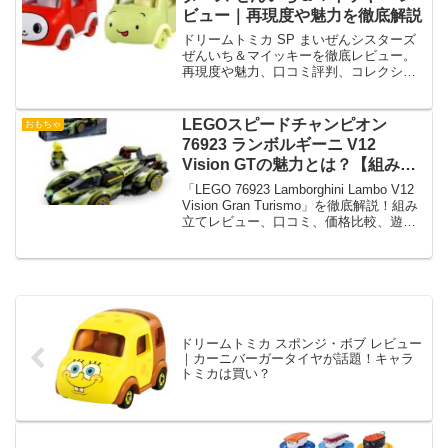
ビュー｜再現度や魅力を徹底解説
ドリームトミカ SP まいぜんシスターズ
ぜんいち＆マイッキーを徹底レビュー。
再現度や魅力、口コミ評判、コレクショ
ン価値、プレゼント需要まで詳しく解説
します。
LEGOスピードチャンピオン
おもちゃ
76923 ランボルギーニ V12
Vision GTの魅力とは？【組み立
て＆遊び方】
「LEGO 76923 Lamborghini Lambo V12
Vision Gran Turismo」を徹底解説！組み
立てレビュー、口コミ、価格比較、遊び
方を紹介。スーパーカーファン必見のス
ピードチャンピオン最新作！
ドリームトミカ スポンジ・ボブ レビュー
｜カーニバーガータイヤが話題！キャラ
トミカは買い？