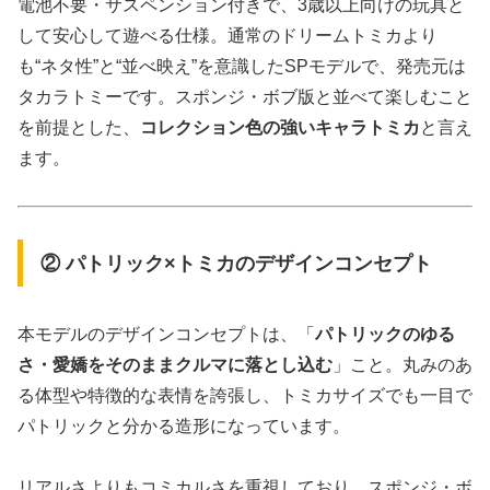
電池不要・サスペンション付きで、3歳以上向けの玩具と
して安心して遊べる仕様。通常のドリームトミカより
も“ネタ性”と“並べ映え”を意識したSPモデルで、発売元は
タカラトミーです。スポンジ・ボブ版と並べて楽しむこと
を前提とした、
コレクション色の強いキャラトミカ
と言え
ます。
② パトリック×トミカのデザインコンセプト
本モデルのデザインコンセプトは、「
パトリックのゆる
さ・愛嬌をそのままクルマに落とし込む
」こと。丸みのあ
る体型や特徴的な表情を誇張し、トミカサイズでも一目で
パトリックと分かる造形になっています。
リアルさよりもコミカルさを重視しており、スポンジ・ボ