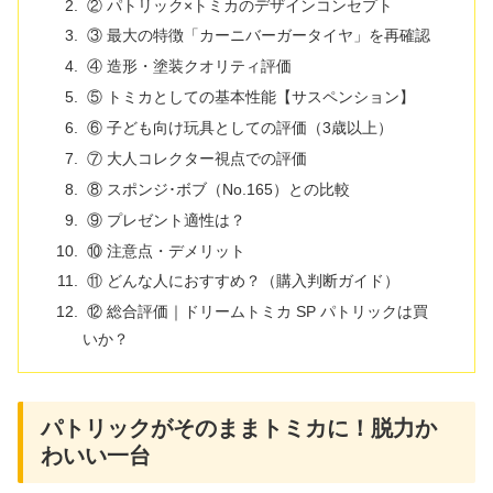
② パトリック×トミカのデザインコンセプト
③ 最大の特徴「カーニバーガータイヤ」を再確認
④ 造形・塗装クオリティ評価
⑤ トミカとしての基本性能【サスペンション】
⑥ 子ども向け玩具としての評価（3歳以上）
⑦ 大人コレクター視点での評価
⑧ スポンジ･ボブ（No.165）との比較
⑨ プレゼント適性は？
⑩ 注意点・デメリット
⑪ どんな人におすすめ？（購入判断ガイド）
⑫ 総合評価｜ドリームトミカ SP パトリックは買
いか？
パトリックがそのままトミカに！脱力か
わいい一台