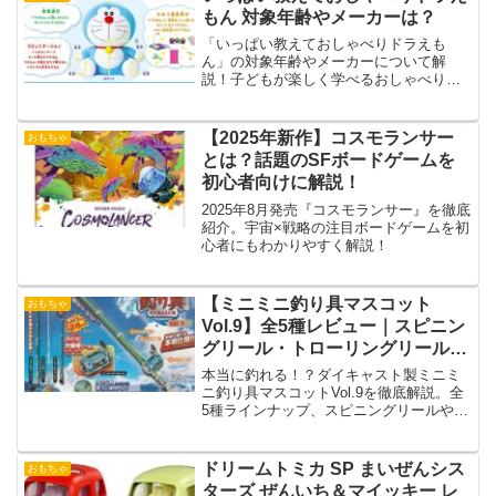
もん 対象年齢やメーカーは？
「いっぱい教えておしゃべりドラえも
ん」の対象年齢やメーカーについて解
説！子どもが楽しく学べるおしゃべりド
ラえもんの特徴や、安全に遊べるポイン
トを紹介します。
【2025年新作】コスモランサー
おもちゃ
とは？話題のSFボードゲームを
初心者向けに解説！
2025年8月発売『コスモランサー』を徹底
紹介。宇宙×戦略の注目ボードゲームを初
心者にもわかりやすく解説！
【ミニミニ釣り具マスコット
おもちゃ
Vol.9】全5種レビュー｜スピニン
グリール・トローリングリールの
魅力とコンプ価値を徹底解説
本当に釣れる！？ダイキャスト製ミニミ
ニ釣り具マスコットVol.9を徹底解説。全
5種ラインナップ、スピニングリールやト
ローリングリールの魅力、人気ランキン
グ、コレクション価値まで詳しく紹介。
ドリームトミカ SP まいぜんシス
おもちゃ
ターズ ぜんいち＆マイッキー レ