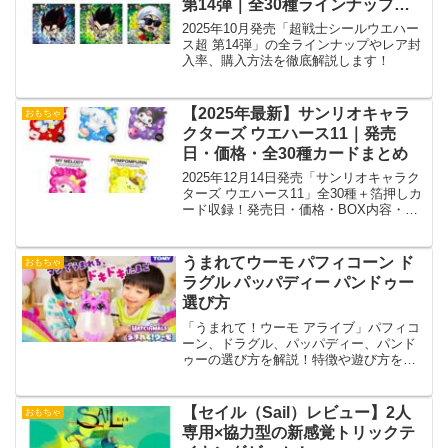
第14弾｜全30種ラインナップ・
レア封入率・購入方法まとめ
2025年10月発売「超戦士シールウエハー
ス超 第14弾」の全ラインナップやレア封
入率、購入方法を徹底解説します！
【2025年最新】サンリオキャラ
おもちゃ
クターズ ウエハース11｜発売
日・価格・全30種カードまとめ
2025年12月14日発売「サンリオキャラク
ターズ ウエハース11」全30種＋箔押しカ
ード収録！発売日・価格・BOX内容・販
売店情報を徹底解説。
うまれてウーモ パフィコーン ド
おもちゃ
ラグル パッパディー パンドゥー
選び方
「うまれて！ウーモ アライブ」パフィコ
ーン、ドラグル、パッパディー、パンド
ゥーの選び方を解説！特徴や遊び方を比
較し、子どもにぴったりのキャラクター
が見つかります。
【セイル（Sail）レビュー】2人
おもちゃ
専用×協力型の新感覚トリックテ