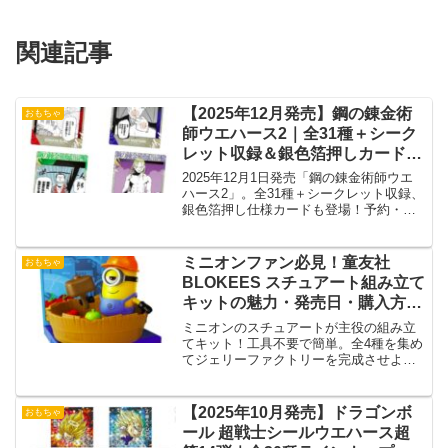
関連記事
【2025年12月発売】鋼の錬金術
おもちゃ
師ウエハース2｜全31種＋シーク
レット収録＆銀色箔押しカード徹
底解説
2025年12月1日発売「鋼の錬金術師ウエ
ハース2」。全31種＋シークレット収録、
銀色箔押し仕様カードも登場！予約・購
入方法を紹介。
ミニオンファン必見！童友社
おもちゃ
BLOKEES スチュアート組み立て
キットの魅力・発売日・購入方法
まとめ
ミニオンのスチュアートが主役の組み立
てキット！工具不要で簡単。全4種を集め
てジェリーファクトリーを完成させよ
う！
【2025年10月発売】ドラゴンボ
おもちゃ
ール 超戦士シールウエハース超