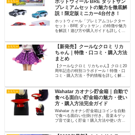
ホットウィール BRE ダットサン
おもちゃ
プレミアムセットの魅力を徹底解
説！限定版ミニカー4台付き！
ホットウィール「プレミアムコレクター
セット - BRE ダットサン」の特徴や魅力
を解説！遊び方や購入ガイドも詳しく紹
介します。
【新発売】クールなクロミ リカ
おもちゃ
ちゃん｜特徴・口コミ・購入方法
まとめ
【クールなクロミ リカちゃん】クロミ20
周年記念の特別コラボドール！特徴・口
コミ・購入方法・予約情報を詳しく解
説。売り切れる前にチェック！
Wahatar カオナシ貯金箱｜自動で
おもちゃ
食べる面白い貯金箱の魅力・使い
方・購入方法完全ガイド
Wahatar カオナシ貯金箱はコインを自動
で食べる面白い仕掛け付き。音楽＆ゲッ
プ音で楽しく貯金！購入方法や使い方も
解説。