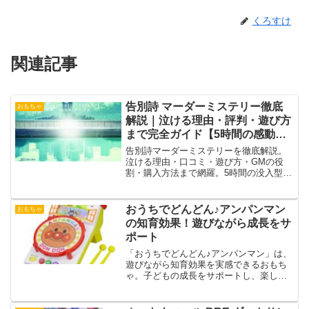
くろすけ
関連記事
告別詩 マーダーミステリー徹底
おもちゃ
解説｜泣ける理由・評判・遊び方
まで完全ガイド【5時間の感動体
験】
告別詩マーダーミステリーを徹底解説。
泣ける理由・口コミ・遊び方・GMの役
割・購入方法まで網羅。5時間の没入型ス
トーリー体験の魅力を紹介。
おうちでどんどん♪アンパンマン
おもちゃ
の知育効果！遊びながら成長をサ
ポート
「おうちでどんどん♪アンパンマン」は、
遊びながら知育効果を実感できるおもち
ゃ。子どもの成長をサポートし、楽しく
学びながらスキルを伸ばすアイテムで
す。