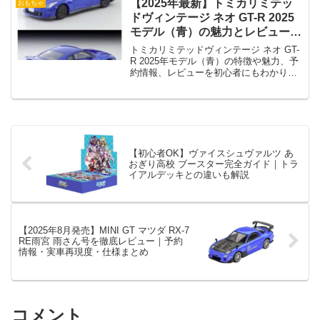
【2025年最新】トミカリミテッ
おもちゃ
ドヴィンテージ ネオ GT-R 2025
モデル（青）の魅力とレビュー｜
LV-N350bを徹底解説！
トミカリミテッドヴィンテージ ネオ GT-
R 2025年モデル（青）の特徴や魅力、予
約情報、レビューを初心者にもわかりや
すく解説！
【初心者OK】ヴァイスシュヴァルツ あ
おぎり高校 ブースター完全ガイド｜トラ
イアルデッキとの違いも解説
【2025年8月発売】MINI GT マツダ RX-7
RE雨宮 雨さん号を徹底レビュー｜予約
情報・実車再現度・仕様まとめ
コメント