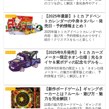
のコツを詳しく解説！進化条件やアイテ
ム収集の楽しみ方も紹介します。**
【2025年最新】トミカ アドベン
おもちゃ
トカレンダーの中身ネタバレ・発
売日・予約情報まとめ！
2025年版トミカアドベントカレンダーの
内容・遊び方・予約情報をわかりやすく
紹介！クリスマスをもっと楽しく！
【2025年9月発売】トミカ カーズ
おもちゃ
メーター限定ネオン仕様｜光るタ
イヤ＆紫ボディの記念モデルを徹
底紹介
2025年9月発売の限定トミカ「ネオン仕様
メーター」の魅力や通常版との違い、予
約情報まで詳しく解説します！
【新作ボードゲーム】ギャングポ
おもちゃ
ーカーとは？ルール・遊び方・魅
力を完全解説！
話題の協力型カードゲーム「ギャングポ
ーカー」のルールや遊び方、面白さの秘