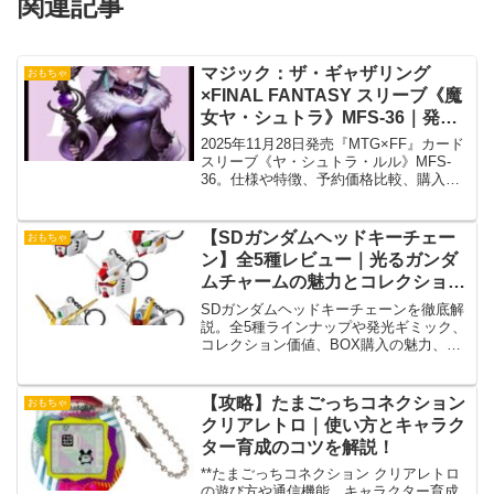
関連記事
マジック：ザ・ギャザリング
おもちゃ
×FINAL FANTASY スリーブ《魔
女ヤ・シュトラ》MFS-36｜発売
日・最安値・予約情報
2025年11月28日発売『MTG×FF』カード
スリーブ《ヤ・シュトラ・ルル》MFS-
36。仕様や特徴、予約価格比較、購入先
を徹底解説！
【SDガンダムヘッドキーチェー
おもちゃ
ン】全5種レビュー｜光るガンダ
ムチャームの魅力とコレクション
価値を徹底解説
SDガンダムヘッドキーチェーンを徹底解
説。全5種ラインナップや発光ギミック、
コレクション価値、BOX購入の魅力、ガ
ンダムファン向け評価を詳しく紹介しま
す。
【攻略】たまごっちコネクション
おもちゃ
クリアレトロ｜使い方とキャラク
ター育成のコツを解説！
**たまごっちコネクション クリアレトロ
の遊び方や通信機能、キャラクター育成