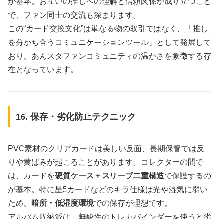
が基本。お互いの推しへの理解と信頼関係が成り立つこと
で、ファン同士の交流も深まります。
この“カード交換文化”は単なる物の取引ではなく、「推し
を分かち合うコミュニケーションツール」として発展して
おり、あんスタファンコミュニティの温かさを象徴する存
在となっています。
16. 保存・劣化防止テクニック
PVC素材のクリアカードは美しい反面、長期保管では反
りや黄ばみが起こることがあります。コレクターの間で
は、カードを
硬質ケース＋スリーブ二重構造
で保護するの
が基本。特に星5カードなどのキラ仕様は光や湿気に弱い
ため、
暗所・低湿度環境
での保存が理想です。
アルバム収納派は、無酸性のトレカバインダーを使うと劣