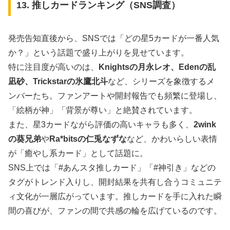
13. 推しカードランキング（SNS調査）
発売告知直後から、SNSでは「どの星5カードが一番人気
か？」という話題で盛り上がりを見せています。
特に注目度が高いのは、
Knightsの月永レオ、Edenの乱
凪砂、Trickstarの氷鷹北斗
など、シリーズを象徴するメ
ンバーたち。ファンアートや開封報告でも頻繁に登場し、
「絵柄が神」「背景が尊い」と絶賛されています。
また、星3カードながら評価の高いキャラも多く、
2wink
の葵兄弟
や
Ra*bitsの仁兎なずな
など、かわいらしい表情
が「癒やし系カード」として話題に。
SNS上では「#あんスタ推しカード」「#神引き」などの
タグがトレンド入りし、開封結果を共有し合うコミュニテ
ィ文化が一層広がっています。推しカードを手に入れた瞬
間の喜びが、ファンの間で共感の輪を広げているのです。