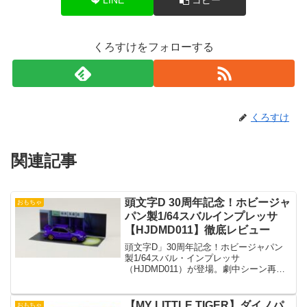
くろすけをフォローする
くろすけ
関連記事
頭文字D 30周年記念！ホビージャ
おもちゃ
パン製1/64スバルインプレッサ
【HJDMD011】徹底レビュー
頭文字D」30周年記念！ホビージャパン
製1/64スバル・インプレッサ
（HJDMD011）が登場。劇中シーン再現
ディオラマ付属、数量限定モデル！
【MY LITTLE TIGER】ダイノパ
おもちゃ