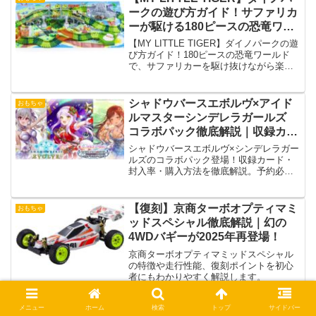
ークの遊び方ガイド！サファリカ
ーが駆ける180ピースの恐竜ワー
ルド
【MY LITTLE TIGER】ダイノパークの遊
び方ガイド！180ピースの恐竜ワールド
で、サファリカーを駆け抜けながら楽し
く学べる遊び方と組み立てのポイントを
紹介します。
シャドウバースエボルヴ×アイド
おもちゃ
ルマスターシンデレラガールズ
コラボパック徹底解説｜収録カー
ド・封入率・購入方法まとめ
シャドウバースエボルヴ×シンデレラガー
ルズのコラボパック登場！収録カード・
封入率・購入方法を徹底解説。予約必須
の人気アイテムをチェック！
【復刻】京商ターボオプティマミ
おもちゃ
ッドスペシャル徹底解説｜幻の
4WDバギーが2025年再登場！
京商ターボオプティマミッドスペシャル
の特徴や走行性能、復刻ポイントを初心
者にもわかりやすく解説します。
メニュー
ホーム
検索
トップ
サイドバー
【2025年最新】デュエル・マス
おもちゃ