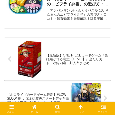
のエビフライ弁当』の遊び方・口
コミ・最安値情報！
『アンパンマン おべんとうパズル ばいき
んまんのエビフライ弁当』の遊び方・口
コミ・知育効果を徹底解説！対象年齢や
最安値での購入方法も紹介。売り切れ前
にチェック！
【最新版】ONE PIECEカードゲーム『受
け継がれる意志【OP-13】』当たりカー
ド・収録内容・封入率まとめ
【ホロライブカードゲーム最新】FLOW
GLOW 推し 虎金妃笑虎スタートデッキ徹
底解説｜内容・収録カード・予約情報ま
とめ
メニュー
ホーム
検索
トップ
サイドバー