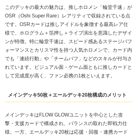
このデッキの最大の魅力は、推しホロメン「輪堂千速」が
OSR（Oshi Super Rare）レアリティで収録されている点
です。OSRカードは推しアイドルを象徴する最高レア仕
様で、ホログラム＋箔押し＋ライブ演出を意識したデザイ
ンが特徴。特に輪堂千速は、スピード感あるステージパフ
ォーマンスとカリスマ性を持つ人気ホロメンで、カード内
でも「連続行動」や「チームバフ」などのスキルが付与さ
れています。ビジュアル面・ゲーム面ともに推しカードと
して完成度が高く、ファン必携の1枚といえます。
メインデッキ50枚＋エールデッキ20枚構成のメリット
メインデッキはFLOW GLOWユニットを中心とした攻
撃・支援カードで構成され、バランスの取れた即戦力仕
様。一方、エールデッキ20枚は応援・回復・連携カード