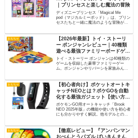
｜プリンセスと楽しむ魔法の冒険
ディズニープリンセス「Magical Me
pod（マジカルミーポッド）」は、プリン
セスたちと一緒に魔法のような冒険が楽
しめる楽しいおもちゃ。夢の世界を広げ
るアイテムです！
【2026年最新】トイ・ストーリ
おもちゃ
ー ポンジャンレビュー｜40種類
遊べる最強ファミリーボードゲー
ム徹底解説
トイ・ストーリー ポンジャンは40種類の
ゲームを収録した豪華ファミリーゲー
ム。ポンジャンやリバーシを家族みんな
で楽しめる、知育性と遊びやすさを兼ね
備えた人気ボードゲームです。
【初心者向け】ポケットオートキ
おもちゃ
ャッチNEOとは？ポケGOを自動
化する最強ガジェット【使い方付
き】
ポケモンGO用オートキャッチ「Brook
NEO 2025年版」の機能や使い方を初心者
にも分かりやすく解説。他モデルとの比
較も紹介。
【徹底レビュー】『アンパンマン
おもちゃ
おべんとうパズル ばいきんまん