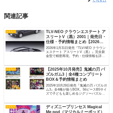
くろすけ
関連記事
TLV-NEO クラウンエステート ア
おもちゃ
スリートV（黒）2001｜発売日・
仕様・予約情報まとめ【2026年1
月31日】
2026年1月31日発売『TLV-NEO クラウン
エステート アスリートV（黒）』完全新
金型で精密再現。予約・仕様情報を詳し
く紹介。
【2025年10月発売】鬼滅の刃 パ
おもちゃ
ズルガム3｜全4種コンプリート
BOX＆予約情報まとめ
2025年10月29日発売『鬼滅の刃 パズルガ
ム3』全4種が揃うBOX。56ピースB5サイ
ズで子どもも楽しめるジグソーパズル＋
いちご味ガム付き。
ディズニープリンセス Magical
おもちゃ
Me pod（マジカルミーポッド）