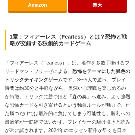
Amazon
楽天
1章：フィアーレス（Fearless）とは？恐怖と戦
略が交錯する独創的カードゲーム
「フィアーレス（Fearless）」は、名作を多数手掛けるフ
リードマン・フリーゼによる、
恐怖をテーマにした異色の
トリックテイキングゲーム
です。3〜5人で遊べ、プレイ
時間は約30分と手軽ながら、奥深い心理戦を楽しめるの
が特徴。トリックに勝つほど「森の奥」へ進み、より強烈
な恐怖カードを引き寄せるという独自ルールが魅力で、た
だ勝つだけでは最終的に負けてしまう可能性も。勝利への
最適解が一筋縄ではいかず、プレイヤーの駆け引きと読み
が常に試されます。2024年のエッセン新作が早くも日本