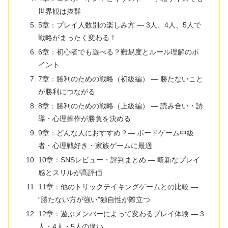
世界観は抜群
5章：プレイ人数別の楽しみ方 ― 3人、4人、5人で
戦略がまったく変わる！
6章：初心者でも遊べる？難易度とルール理解のポ
イント
7章：勝利のための戦略（初級編） ― 勝たないこと
が勝利につながる
8章：勝利のための戦略（上級編） ― 読み合い・誘
導・心理操作が勝負を決める
9章：どんな人におすすめ？― ボードゲーム中級
者・心理戦好き・家族ゲームに最適
10章：SNSレビュー・評判まとめ ― 斬新なプレイ
感とスリルが高評価
11章：他のトリックテイキングゲームとの比較 ―
“勝たない方が強い”独自性が際立つ
12章：遊ぶメンバーによって変わるプレイ体験 ― 3
人・4人・5人の違い