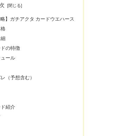
次
攻略】ガチアクタ カードウエハース
価格
詳細
ードの特徴
ジュール
バレ（予想含む）
ク
ード紹介
ア