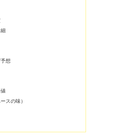
）
度
詳細
グ予想
価値
ハースの味）