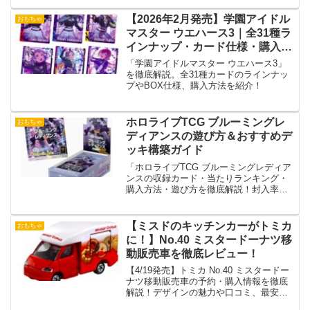
【2026年2月発売】学園アイドル
おもちゃ
マスター ウエハース3｜全31種ラ
インナップ・カード仕様・購入ガ
イド
「学園アイドルマスター ウエハース3」
を徹底解説。全31種カードのラインナッ
プやBOX仕様、購入方法を紹介！
ホロライブTCG ブルーミングレ
おもちゃ
ディアンスの遊び方＆おすすめデ
ッキ構築ガイド
「ホロライブTCG ブルーミングレディア
ンスの収録カード・当たりランキング・
購入方法・遊び方を徹底解説！封入率や
最安値情報もチェック！」
【ミスドのキッチンカーがトミカ
おもちゃ
に！】No.40 ミスタードーナツ移
動販売車を徹底レビュー！
【4/19発売】トミカ No.40 ミスタードー
ナツ移動販売車の予約・購入情報を徹底
解説！デザインの魅力や口コミ、最安
値、在庫情報も紹介。売り切れ前にチェ