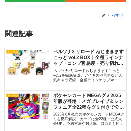
くろすけ
関連記事
ペルソナ3 リロード ねじまきます
おもちゃ
こっと vol.2 BOX｜全種ラインナ
ップ・コンプ難易度・売り切れ前
に買うべき理由
ペルソナ3リロードねじまきますこっと
vol.2を徹底解説。アイギスや荒垣など人
気キャラ収録、全種ラインナップやコン
プ難易度、購入前の注意点まで分かりや
すく紹介。
ポケモンカード MEGAグミ2025
おもちゃ
年版が登場！メガブレイブ＆シン
フォニア全22種をグミ付きで公式
収録
2025年8月発売のポケモンカードMEGAグ
ミを徹底解説！カードは全22種・公式大
会OK。予約方法や封入率、口コミも紹
介！