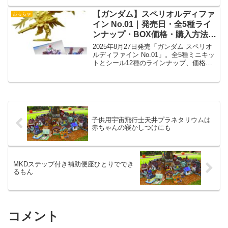
ックしよう！
【ガンダム】スペリオルディファ
おもちゃ
イン No.01｜発売日・全5種ライ
ンナップ・BOX価格・購入方法ま
とめ
2025年8月27日発売「ガンダム スペリオ
ルディファイン No.01」。全5種ミニキッ
トとシール12種のラインナップ、価格や
BOX購入方法を徹底解説。
子供用宇宙飛行士天井プラネタリウムは
赤ちゃんの寝かしつけにも
MKDステップ付き補助便座ひとりででき
るもん
コメント