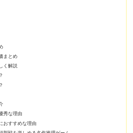
め
価まとめ
しく解説
？
？
介
優秀な理由
におすすめな理由
頭脳戦を楽しめる名作推理ゲーム