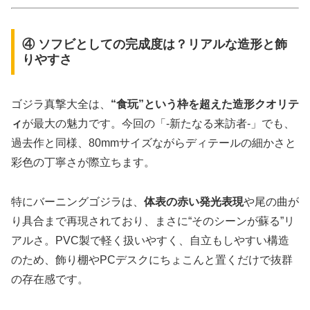
④ ソフビとしての完成度は？リアルな造形と飾
りやすさ
ゴジラ真撃大全は、
“食玩”という枠を超えた造形クオリテ
ィ
が最大の魅力です。今回の「-新たなる来訪者-」でも、
過去作と同様、80mmサイズながらディテールの細かさと
彩色の丁寧さが際立ちます。
特にバーニングゴジラは、
体表の赤い発光表現
や尾の曲が
り具合まで再現されており、まさに“そのシーンが蘇る”リ
アルさ。PVC製で軽く扱いやすく、自立もしやすい構造
のため、飾り棚やPCデスクにちょこんと置くだけで抜群
の存在感です。