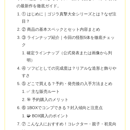
の最新作を徹底ガイド。
① はじめに｜ゴジラ真撃大全シリーズとは？なぜ注
目？
② 商品の基本スペックとセット内容まとめ
③ ラインナップ紹介｜今回の怪獣5体を徹底チェッ
ク
確定ラインナップ（公式発表または画像から判
明）
④ ソフビとしての完成度は？リアルな造形と飾りや
すさ
⑤ どこで買える？予約・発売後の入手方法まとめ
✅ 主な販売ルート
🎯 予約購入のメリット
⑥ 1BOXでコンプできる？封入傾向と注意点
🧩 BOX購入のポイント
⑦ こんな人におすすめ！コレクター・親子・初見向