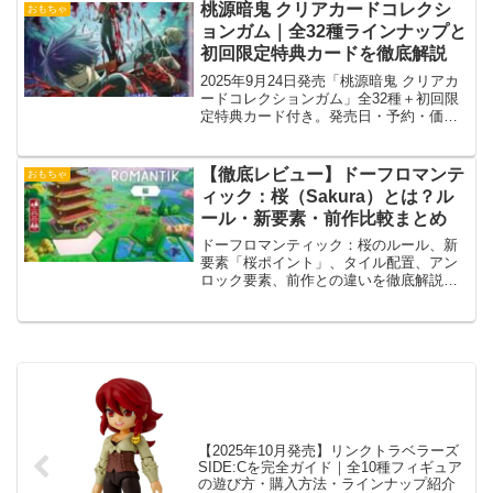
桃源暗鬼 クリアカードコレクシ
おもちゃ
ョンガム｜全32種ラインナップと
初回限定特典カードを徹底解説
2025年9月24日発売「桃源暗鬼 クリアカ
ードコレクションガム」全32種＋初回限
定特典カード付き。発売日・予約・価
格・購入戦略を徹底解説
【徹底レビュー】ドーフロマンテ
おもちゃ
ィック：桜（Sakura）とは？ル
ール・新要素・前作比較まとめ
ドーフロマンティック：桜のルール、新
要素「桜ポイント」、タイル配置、アン
ロック要素、前作との違いを徹底解説。
協力プレイの魅力や戦略、初心者向けポ
イントまで詳しく紹介します。
【2025年10月発売】リンクトラベラーズ
SIDE:Cを完全ガイド｜全10種フィギュア
の遊び方・購入方法・ラインナップ紹介