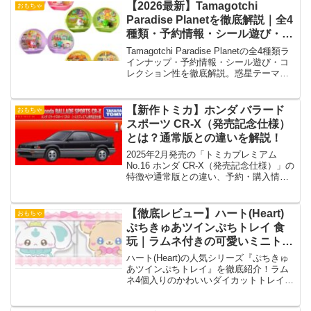
【2026最新】Tamagotchi
おもちゃ
Paradise Planetを徹底解説｜全4
種類・予約情報・シール遊び・コ
レクション魅力まとめ
Tamagotchi Paradise Planetの全4種類ラ
インナップ・予約情報・シール遊び・コ
レクション性を徹底解説。惑星テーマの
可愛さや大人人気、推し活需要も紹介。
【新作トミカ】ホンダ バラード
おもちゃ
スポーツ CR-X（発売記念仕様）
とは？通常版との違いを解説！
2025年2月発売の「トミカプレミアム
No.16 ホンダ CR-X（発売記念仕様）」の
特徴や通常版との違い、予約・購入情報
を詳しく解説！売り切れ前にチェックし
て確実にゲットしよう！
【徹底レビュー】ハート(Heart)
おもちゃ
ぷちきゅあツインぷちトレイ 食
玩｜ラムネ付きの可愛いミニトレ
イで飾って使える新作！
ハート(Heart)の人気シリーズ『ぷちきゅ
あツインぷちトレイ』を徹底紹介！ラム
ネ4個入りのかわいいダイカットトレイ
は、飾っても使っても楽しめる万能食
玩！