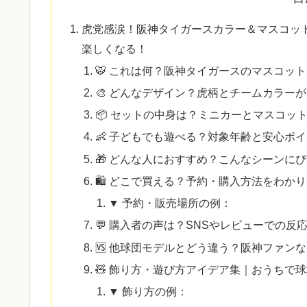
虎党感涙！阪神タイガースカラー＆マスコッ
楽しくなる！
🐯 これは何？阪神タイガースのマスコッ
🎨 どんなデザイン？虎柄とチームカラー
📦 セットの中身は？ミニカーとマスコッ
👶 子どもでも遊べる？対象年齢と安心ポ
🎁 どんな人におすすめ？こんなシーンに
🛍 どこで買える？予約・購入方法をわか
▼ 予約・販売場所の例：
💬 購入者の声は？SNSやレビューでの反
🆚 他球団モデルとどう違う？阪神ファン
🧸 飾り方・遊び方アイデア集｜おうちで
▼ 飾り方の例：