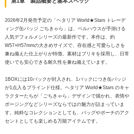
第1章 製品概要と基本スペック
2026年2月発売予定の「ヘタリア World★Stars トレーデ
ィング缶バッジ ごちきゃら」は、ベルハウスが手掛ける
人気デフォルメシリーズの最新作です。本作は、約
W57×H57mmの大きめサイズで、存在感と可愛らしさを
兼ね備えた仕上がりが特徴。素材はブリキを採用し、日常
使いでも安心できる耐久性を兼ね備えています。
1BOXには10パックが封入され、1パックにつき缶バッジ
が1点入るブラインド仕様。ヘタリア World★Stars のキャ
ラクターたちが「ごちきゃら」デザインで描かれ、表情や
ポージングなどシリーズならではの魅力が詰まっていま
す。純粋なコレクションとしても、バッグやポーチのアク
セントとしても楽しめる万能アイテムです。