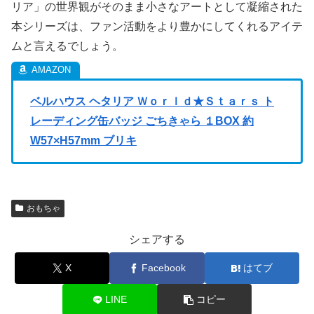
リア」の世界観がそのまま小さなアートとして凝縮された
本シリーズは、ファン活動をより豊かにしてくれるアイテ
ムと言えるでしょう。
ベルハウス ヘタリア Ｗｏｒｌｄ★Ｓｔａｒｓ ト
レーディング缶バッジ ごちきゃら １BOX 約
W57×H57mm ブリキ
おもちゃ
シェアする
X
Facebook
はてブ
LINE
コピー