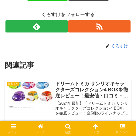
くろすけをフォローする
くろすけ
関連記事
ドリームトミカ サンリオキャラ
おもちゃ
クターズコレクション4 BOXを徹
底レビュー！最安値・口コミ・ラ
インナップも！
【2024年最新】「ドリームトミカ サンリ
オキャラクターズコレクション4 BOX」
を徹底レビュー！全6種のラインナップ・
口コミ・遊び方・最安値情報を詳しく解
説。購入前にチェック！
「ザ・マフィアアニマルズ」ガチ
おもちゃ
メニュー
ホーム
検索
トップ
サイドバー
ャ全4種を徹底解説！シャオ・ダ