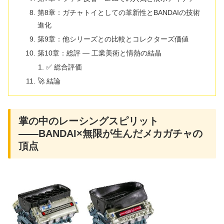
第8章：ガチャトイとしての革新性とBANDAIの技術
進化
第9章：他シリーズとの比較とコレクターズ価値
第10章：総評 ― 工業美術と情熱の結晶
✅ 総合評価
🚀 結論
掌の中のレーシングスピリット
――BANDAI×無限が生んだメカガチャの
頂点