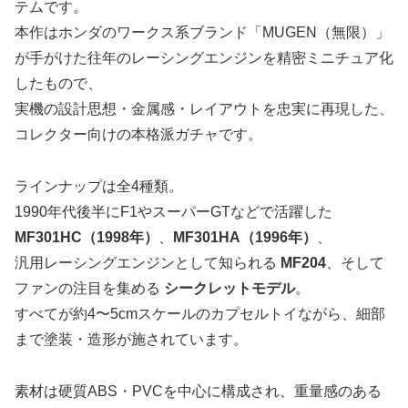
テムです。
本作はホンダのワークス系ブランド「MUGEN（無限）」
が手がけた往年のレーシングエンジンを精密ミニチュア化
したもので、
実機の設計思想・金属感・レイアウトを忠実に再現した、
コレクター向けの本格派ガチャです。
ラインナップは全4種類。
1990年代後半にF1やスーパーGTなどで活躍した
MF301HC（1998年）
、
MF301HA（1996年）
、
汎用レーシングエンジンとして知られる
MF204
、そして
ファンの注目を集める
シークレットモデル
。
すべてが約4〜5cmスケールのカプセルトイながら、細部
まで塗装・造形が施されています。
素材は硬質ABS・PVCを中心に構成され、重量感のある