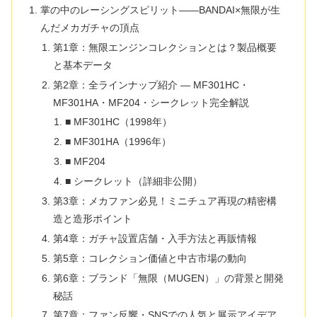
掌の中のレーシングスピリット――BANDAI×無限が生
んだメカガチャの頂点
第1章：無限エンジンコレクションとは？製品概要
と基本データ
第2章：全ラインナップ紹介 ― MF301HC・
MF301HA・MF204・シークレット完全解説
■ MF301HC（1998年）
■ MF301HA（1996年）
■ MF204
■ シークレット（詳細非公開）
第3章：メカファン必見！ミニチュア再現の精密構
造と造形ポイント
第4章：ガチャ設置店舗・入手方法と再販情報
第5章：コレクション価値と中古市場の動向
第6章：ブランド「無限（MUGEN）」の背景と開発
秘話
第7章：ファン反響・SNSでの人気と展示アイデア