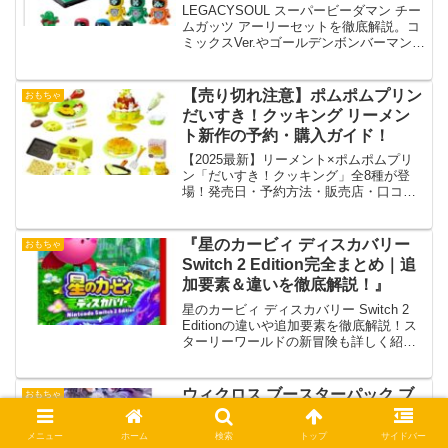
報・復刻ビーダマンの魅力まとめ
LEGACYSOUL スーパービーダマン チー
ムガッツ アーリーセットを徹底解説。コ
ミックスVer.やゴールデンボンバーマン、
OSギア搭載の魅力、予約情報、限定価値
まで詳しく紹介。
【売り切れ注意】ポムポムプリン
おもちゃ
だいすき！クッキング リーメン
ト新作の予約・購入ガイド！
【2025最新】リーメント×ポムポムプリ
ン「だいすき！クッキング」全8種が登
場！発売日・予約方法・販売店・口コ
ミ・セット内容を徹底解説。売り切れ前
にチェック！
『星のカービィ ディスカバリー
おもちゃ
Switch 2 Edition完全まとめ｜追
加要素＆違いを徹底解説！』
星のカービィ ディスカバリー Switch 2
Editionの違いや追加要素を徹底解説！ス
ターリーワールドの新冒険も詳しく紹
介。予約情報もまとめました。
ウィクロス ブースターパック ブ
おもちゃ
ルーアーカイブ SELECTOR
BOXの収録内容＆購入ガイド
メニュー
ホーム
検索
トップ
サイドバー