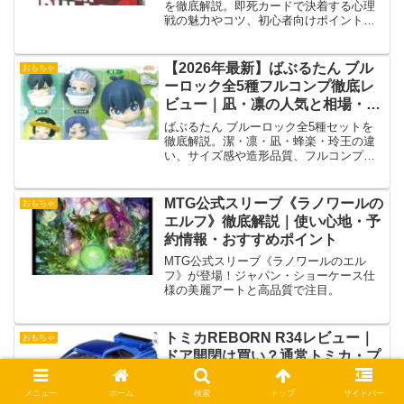
を徹底解説。即死カードで決着する心理
戦の魅力やコツ、初心者向けポイント、
コスパや購入判断まで網羅した完全ガイ
ド。
【2026年最新】ばぶるたん ブル
おもちゃ
ーロック全5種フルコンプ徹底レ
ビュー｜凪・凛の人気と相場・資
産価値を完全解説
ばぶるたん ブルーロック全5種セットを
徹底解説。潔・凛・凪・蜂楽・玲王の違
い、サイズ感や造形品質、フルコンプ相
場や将来の資産価値まで詳しくレビュー
します。
MTG公式スリーブ《ラノワールの
おもちゃ
エルフ》徹底解説｜使い心地・予
約情報・おすすめポイント
MTG公式スリーブ《ラノワールのエル
フ》が登場！ジャパン・ショーケース仕
様の美麗アートと高品質で注目。
トミカREBORN R34レビュー｜
おもちゃ
ドア開閉は買い？通常トミカ・プ
レミアムと違いを徹底比較
メニュー
ホーム
検索
トップ
サイドバー
トミカREBORN 日産スカイラインGT-