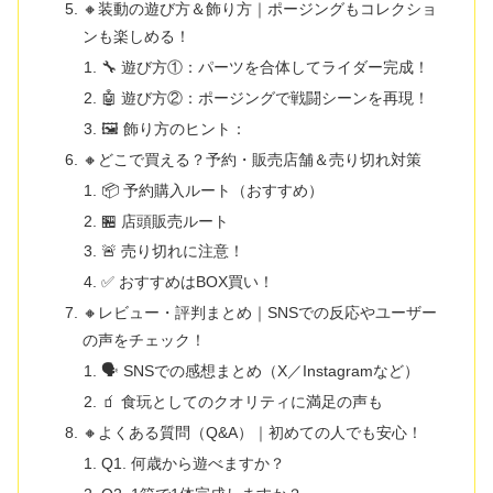
🔸装動の遊び方＆飾り方｜ポージングもコレクショ
ンも楽しめる！
🔧 遊び方①：パーツを合体してライダー完成！
🤖 遊び方②：ポージングで戦闘シーンを再現！
🖼 飾り方のヒント：
🔸どこで買える？予約・販売店舗＆売り切れ対策
📦 予約購入ルート（おすすめ）
🏪 店頭販売ルート
🚨 売り切れに注意！
✅ おすすめはBOX買い！
🔸レビュー・評判まとめ｜SNSでの反応やユーザー
の声をチェック！
🗣 SNSでの感想まとめ（X／Instagramなど）
🧃 食玩としてのクオリティに満足の声も
🔸よくある質問（Q&A）｜初めての人でも安心！
Q1. 何歳から遊べますか？