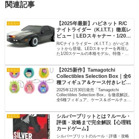
関連記事
【2025年最新】ハピネット R/C
おもちゃ
ナイトライダー（K.I.T.T.）徹底レ
ビュー｜LEDスキャナー・1/20再
現度がすごい
R/Cナイトライダー（K.I.T.T.）がハピネ
ットから登場。LEDスキャナーを再現し
た1/20スケールの本格モデル。特徴・ギ
ミック・魅力をわかりやすく解説。
【2025新作】Tamagotchi
おもちゃ
Collectibles Selection Box｜全6
種フィギュア＆ケース付きレビュ
ー
2025年12月30日発売「Tamagotchi
Collectibles Selection Box」を徹底解説。
全6種フィギュア、ケース＆ボールチェー
ン付きで飾る・持ち歩く楽しみが広がる
最新アイテム
シルバーブリットとは？ルール・
おもちゃ
評価・攻略まで完全解説【心理戦
カードゲーム】
シルバーブリットのルール・評価・攻略