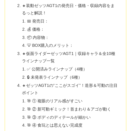
🔸装動ゼッツAGT1の発売日・価格・収録内容をま
るっと解説！
📅 発売日：
💰 価格：
📦 内容物：
💡 BOX購入のメリット：
🔸仮面ライダーゼッツAGT1｜収録キャラ＆全10種
ラインナップ一覧
✅ 公開済みラインナップ（4種）
🔒 未発表ラインナップ（6種）
🔸ゼッツAGT1の“ここがスゴイ”！造形＆可動の注目
ポイント
🎯 ① 複眼のリアル感がすごい
🎯 ② 新可動ギミック！首まわり＆アゴが動く
🎯 ③ ボディのディテールが細かい
🎯 ④ 食玩とは思えない完成度