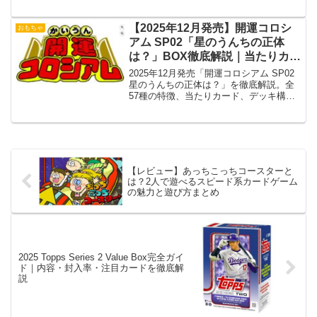
ンスR/C。特徴・遊び方・口コミ・購入ガ
イドを詳しく解説！
【2025年12月発売】開運コロシ
おもちゃ
アム SP02「星のうんちの正体
は？」BOX徹底解説｜当たりカー
ド・封入率・収録一覧
2025年12月発売「開運コロシアム SP02
星のうんちの正体は？」を徹底解説。全
57種の特徴、当たりカード、デッキ構
築、封入率まで詳しく解説します。
【レビュー】あっちこっちコースターと
は？2人で遊べるスピード系カードゲーム
の魅力と遊び方まとめ
2025 Topps Series 2 Value Box完全ガイ
ド｜内容・封入率・注目カードを徹底解
説