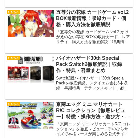
った少女の背景を詳しく紹介します。
五等分の花嫁 カードゲーム vol.2
おもちゃ
BOX最新情報！収録カード・価
格・購入方法を徹底解説
「五等分の花嫁 カードゲーム vol.2 かけ
がえのない存在 BOXの収録カード、レア
リティ、購入方法を徹底解説！特典情報
や最安値もチェックできます。」
バイオハザード30th Special
おもちゃ
Pack Switch2徹底解説｜収録
作・特典・容量まとめ
Switch2版バイオハザード30th Special
Packを徹底解説。レクイエム含む3本収
録、早期特典、デラックスキット、必要
容量まで購入前に確認。
京商エッグ ミニ マリオカート
おもちゃ
R/C コレクション【徹底レビュ
ー】特徴・操作方法・遊び方・購
入ガイド！
「京商エッグ ミニ マリオカートR/C コレ
クション」を徹底レビュー！手のひらサ
イズで本格レースが楽しめる公式ライセ