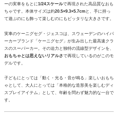
ーの実車をもとに
1/24スケール
で再現された高品質なおも
ちゃです。本体サイズは約
20.5×9.3×5.7cm
と、手に持っ
て遊ぶのにも飾って楽しむのにもピッタリな大きさです。
実車のケーニグセグ・ジェスコは、スウェーデンのハイパ
ーカーブランド「ケーニグセグ」が生み出した最高速クラ
スのスーパーカー。その迫力と独特の流線型デザインを、
おもちゃとは思えないリアルさ
で再現しているのがこのモ
デルです。
子どもにとっては「動く・光る・音が鳴る」楽しいおもち
ゃとして、大人にとっては「本格的な造形美を楽しむディ
スプレイアイテム」として、年齢を問わず魅力的な一台で
す。