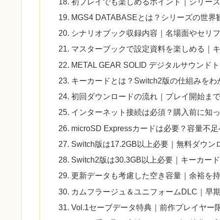
初プレイでも楽しめるポイント｜シリー
MGS4 DATABASEとは？シリーズの
シナリオブック収録内容｜名場面やセリ
マスターブックで設定資料を楽しめる｜
METAL GEAR SOLID デジタルサウ
キーカードとは？Switch2版の仕組みを
初回ダウンロードの流れ｜プレイ開始ま
インターネット接続は必須？購入前に知
microSD Expressカードは必要？容量
Switch版は17.2GB以上必要｜無料ダ
Switch2版は30.3GB以上必要｜キーカ
更新データも考慮した空き容量｜余裕を
カムフラージュ＆ユニフォームDLC｜早
Vol.1セーブデータ特典｜前作プレイヤー