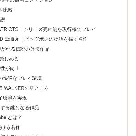
いを比較
解説
 THE PATRIOTS｜シリーズ完結編を現行機でプレイ
ER HD Edition｜ビッグボスの物語を描く名作
お語り継がれる伝説の外伝作品
を楽しめる
便性が向上
はの快適なプレイ環境
 WALKERの見どころ
イ環境を実現
解する鍵となる作品
belとは？
続ける名作