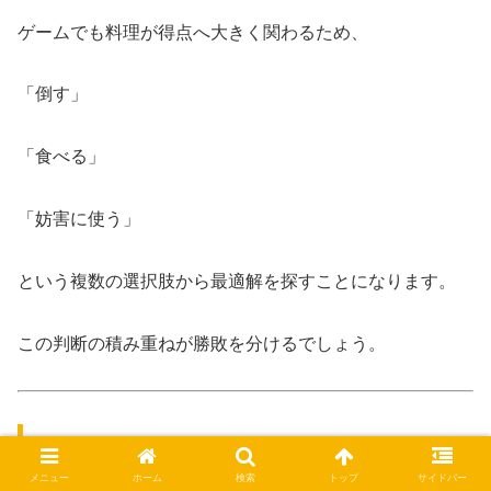
ゲームでも料理が得点へ大きく関わるため、
「倒す」
「食べる」
「妨害に使う」
という複数の選択肢から最適解を探すことになります。
この判断の積み重ねが勝敗を分けるでしょう。
探索カードとは？ダンジョン攻略の中心となる
重要システム
メニュー
ホーム
検索
トップ
サイドバー