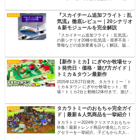
トン仕様を徹底解説！
『スカイチーム追加フライト：乱
おもちゃ
気流』徹底レビュー｜20シナリオ
＆新モジュールを完全解説
『スカイチーム追加フライト：乱気流』
の新シナリオ20種や乱気流・視界不良・
警報などの追加要素を詳しく解説。協力
ゲームとしての進化と戦略をまとめた総
合レビューです。
【新作トミカ】にぎやか牧場セッ
おもちゃ
ト発売日・価格・遊び方ガイド｜
トミカ＆タウン最新作
2025年12月27日発売、タカラトミー「ト
ミカ＆タウン にぎやか牧場セット」登
場！トミカ2台と動物12体付きで、遊びも
学びも広がる牧場情景セットを徹底解
説！
タカラトミーのおもちゃ完全ガイ
おもちゃ
ド｜最新＆人気商品を一挙紹介！
タカラトミー2024年クリスマスおもちゃ
特集！最新トレンド商品や進化したロン
グセラーを一挙紹介。子どもから大人ま
で楽しめるおすすめラインアップをご紹