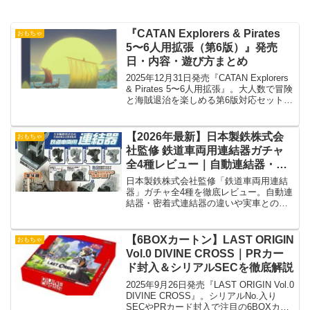
『CATAN Explorers & Pirates
おもちゃ
5〜6人用拡張（第6版）』発売
日・内容・遊び方まとめ
2025年12月31日発売『CATAN Explorers
& Pirates 5〜6人用拡張』。大人数で冒険
と海賊退治を楽しめる第6版対応セットの
魅力を解説。
【2026年最新】日本製鉄株式会
おもちゃ
社監修 鉄道車両用連結器ガチャ
全4種レビュー｜自動連結器・密
着式連結器の違いとコンプリート
日本製鉄株式会社監修「鉄道車両用連結
情報
器」ガチャ全4種を徹底レビュー。自動連
結器・密着式連結器の違いや実車との比
較、造形の魅力、コンプリート方法、口
コミ予想まで詳しく解説します。
【6BOXカートン】LAST ORIGIN
おもちゃ
Vol.0 DIVINE CROSS｜PRカー
ド封入＆シリアルSECを徹底解説
2025年9月26日発売『LAST ORIGIN Vol.0
DIVINE CROSS』。シリアルNo.入り
SECやPRカード封入で注目の6BOXカー