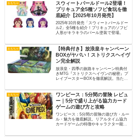
スウィートパールドール2登場！
おもちゃ
プリキュア全5種ソフビ食玩を徹
底紹介【2025年10月発売】
2025年10月発売「スウィートパールドー
ル2」全5種を紹介！プリキュアのソフビ
人形がキラキラのパール塗装で登場。
【特典付き】放浪皇キャンペーン
おもちゃ
BOXがヤバい！ストリクスヘイヴ
ン完全解説
放浪皇・四季の旅路キャンペーン特典付
きMTG『ストリクスヘイヴンの秘密』プ
レイブースターBOXを徹底解説。当たり
カードや期待値、購入メリット、最安タ
イミングまで初心者にも分かりやすく紹
介。
ワンピース：5分間の冒険 レビュ
おもちゃ
ー｜5分で盛り上がる協力カード
ゲームの遊び方と攻略
ワンピース：5分間の冒険の遊び方・ルー
ル・魅力を徹底解説。リアルタイム協力
カードゲームの特徴やキャラクター能
力、攻略のコツ、評判まで初心者にもわ
かりやすく紹介します。