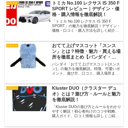
トミカ No.100 レクサス IS 350 F
おもちゃ
SPORT レビュー｜デザイン・価
格・購入情報を徹底解説！
「トミカ No.100 レクサス IS 350 F
SPORT」の魅力を徹底解説！デザイン・
価格・口コミ・購入方法を詳しく紹介。
サスペンションなしの実際の評価もチェ
ック！
おてて上げマスコット「スンス
おもちゃ
ン」とは？特徴・魅力・買える場
所を徹底まとめ【バンダイ・
PUPPET SUNSUN】
バンダイ「おてて上げマスコット(スンス
ン)」の魅力を徹底解説。特徴、可愛いポ
イント、遊び方、口コミ、購入場所まで
まとめたファン必見のガイドです。
Kluster DUO（クラスター デュ
おもちゃ
オ）とは？遊び方・ルールと魅力
を徹底解説！
「Kluster DUOの遊び方とルールをわかり
やすく解説！初心者向けのコツや戦略、
購入ガイド、口コミ情報も詳しくご紹介
します。」