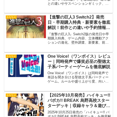
との違いやサスペンションギミック、実
車との比較、コレクション価値、予約・
購入方法まで詳しく紹介します。
【進撃の巨人3 Switch2】発売
おもちゃ
日・早期購入特典・新要素を徹底
解説！前作との違いや予約情報ま
とめ
『進撃の巨人3』Switch2版の発売日や早
期購入特典、ゲーム内容、立体機動アク
ションの進化、壁外調査、新要素、前作
との違いを徹底解説。予約情報やおすす
めポイント、購入前に知りたい魅力をわ
かりやすく紹介します。
One Voice!（ワンボイス）レビュ
おもちゃ
ー｜同時発声で爆笑必至の聖徳太
子系パーティーゲームを徹底解説
One Voice!（ワンボイス）は同時発声で
単語を聞き分ける聖徳太子系パーティー
ゲーム。ルールや盛り上がり度、向いて
いる人・注意点まで詳しく解説します。
【2025年10月発売】ハイキュー!!
おもちゃ
バボカ!! BREAK 烏野高校スター
ターデッキ｜収録キャラ＆遊び方
解説
2025年10月25日発売の「ハイキュー!! バ
ボカ!! BREAK 烏野高校デッキ」を徹底解