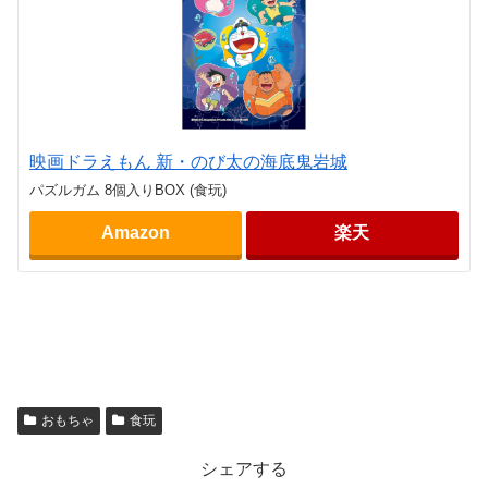
映画ドラえもん 新・のび太の海底鬼岩城
パズルガム 8個入りBOX (食玩)
Amazon
楽天
おもちゃ
食玩
シェアする