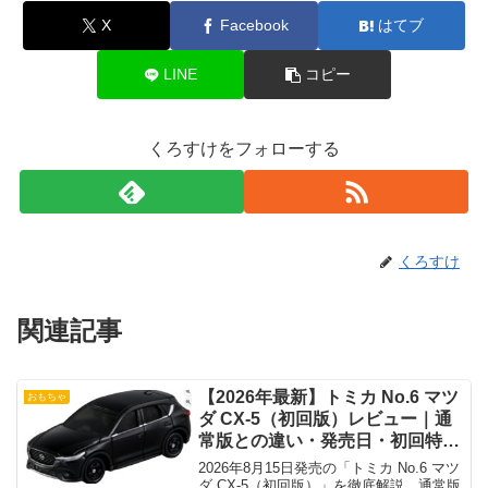
X
Facebook
はてブ
LINE
コピー
くろすけをフォローする
くろすけ
関連記事
【2026年最新】トミカ No.6 マツ
おもちゃ
ダ CX-5（初回版）レビュー｜通
常版との違い・発売日・初回特別
仕様を徹底解説
2026年8月15日発売の「トミカ No.6 マツ
ダ CX-5（初回版）」を徹底解説。通常版