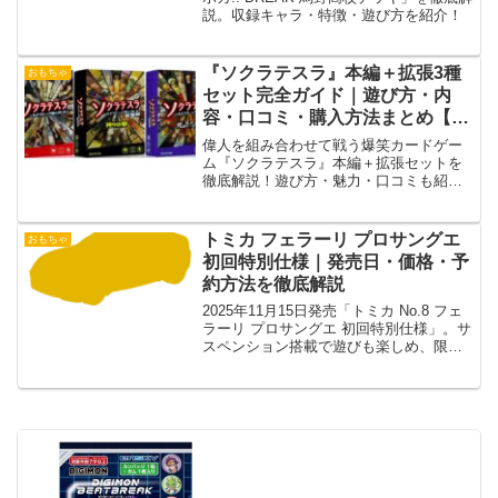
説。収録キャラ・特徴・遊び方を紹介！
『ソクラテスラ』本編＋拡張3種
おもちゃ
セット完全ガイド｜遊び方・内
容・口コミ・購入方法まとめ【初
心者OK】
偉人を組み合わせて戦う爆笑カードゲー
ム『ソクラテスラ』本編＋拡張セットを
徹底解説！遊び方・魅力・口コミも紹
介。
トミカ フェラーリ プロサングエ
おもちゃ
初回特別仕様｜発売日・価格・予
約方法を徹底解説
2025年11月15日発売「トミカ No.8 フェ
ラーリ プロサングエ 初回特別仕様」。サ
スペンション搭載で遊びも楽しめ、限定
版はコレクター必見！