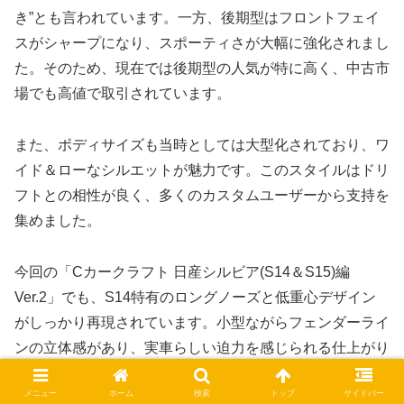
き”とも言われています。一方、後期型はフロントフェイ
スがシャープになり、スポーティさが大幅に強化されまし
た。そのため、現在では後期型の人気が特に高く、中古市
場でも高値で取引されています。
また、ボディサイズも当時としては大型化されており、ワ
イド＆ローなシルエットが魅力です。このスタイルはドリ
フトとの相性が良く、多くのカスタムユーザーから支持を
集めました。
今回の「Cカークラフト 日産シルビア(S14＆S15)編
Ver.2」でも、S14特有のロングノーズと低重心デザイン
がしっかり再現されています。小型ながらフェンダーライ
ンの立体感があり、実車らしい迫力を感じられる仕上がり
です。
メニュー
ホーム
検索
トップ
サイドバー