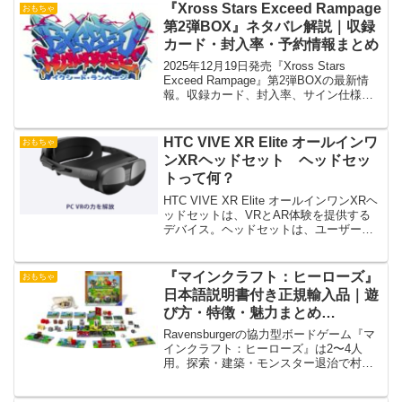
『Xross Stars Exceed Rampage
おもちゃ
第2弾BOX』ネタバレ解説｜収録
カード・封入率・予約情報まとめ
2025年12月19日発売『Xross Stars
Exceed Rampage』第2弾BOXの最新情
報。収録カード、封入率、サイン仕様や
新規参戦タレントを徹底解説！
HTC VIVE XR Elite オールインワ
おもちゃ
ンXRヘッドセット ヘッドセッ
トって何？
HTC VIVE XR Elite オールインワンXRヘ
ッドセットは、VRとAR体験を提供する
デバイス。ヘッドセットは、ユーザーの
視覚と聴覚をVR/AR環境に没入させる重
要な機器です。
『マインクラフト：ヒーローズ』
おもちゃ
日本語説明書付き正規輸入品｜遊
び方・特徴・魅力まとめ
【Ravensburger ボードゲーム】
Ravensburgerの協力型ボードゲーム『マ
インクラフト：ヒーローズ』は2〜4人
用。探索・建築・モンスター退治で村を
守る！日本語説明書付きで初心者も安
心。