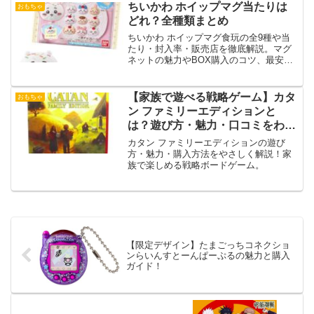
ちいかわ ホイップマグ当たりは
おもちゃ
どれ？全種類まとめ
ちいかわ ホイップマグ食玩の全9種や当
たり・封入率・販売店を徹底解説。マグ
ネットの魅力やBOX購入のコツ、最安で
入手する方法を紹介！
【家族で遊べる戦略ゲーム】カタ
おもちゃ
ン ファミリーエディションと
は？遊び方・魅力・口コミをわか
りやすく解説！
カタン ファミリーエディションの遊び
方・魅力・購入方法をやさしく解説！家
族で楽しめる戦略ボードゲーム。
【限定デザイン】たまごっちコネクショ
ンらいんすとーんぱーぷるの魅力と購入
ガイド！