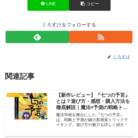
LINE
コピー
くろすけをフォローする
くろすけ
関連記事
【新作レビュー】『七つの予言』
おもちゃ
とは？遊び方・感想・購入方法を
徹底解説｜魔法×予測の戦略トリ
テ！
魔法学校を舞台にした『七つの予言』
は、戦略と予測が鍵の新感覚トリックテ
イキング。遊び方や魅力を詳しく紹介！