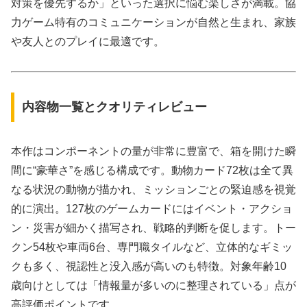
対策を優先するか」といった選択に悩む楽しさが満載。協
力ゲーム特有のコミュニケーションが自然と生まれ、家族
や友人とのプレイに最適です。
内容物一覧とクオリティレビュー
本作はコンポーネントの量が非常に豊富で、箱を開けた瞬
間に“豪華さ”を感じる構成です。動物カード72枚は全て異
なる状況の動物が描かれ、ミッションごとの緊迫感を視覚
的に演出。127枚のゲームカードにはイベント・アクショ
ン・災害が細かく描写され、戦略的判断を促します。トー
クン54枚や車両6台、専門職タイルなど、立体的なギミッ
クも多く、視認性と没入感が高いのも特徴。対象年齢10
歳向けとしては「情報量が多いのに整理されている」点が
高評価ポイントです。