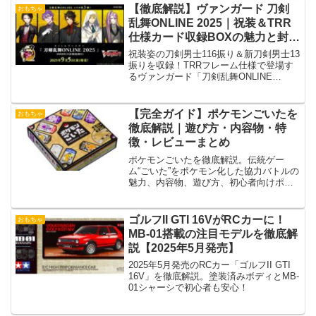
【徹底解説】ヴァンガード 刀剣
おもちゃ
乱舞ONLINE 2025｜祝装＆TRR
仕様カード収録BOXの魅力と封入
率
祝装姿の刀剣男士116振り＆新刀剣男士13
振りを収録！TRRフレーム仕様で登場す
るヴァンガード「刀剣乱舞ONLINE
2025」BOX解説。
【完全ガイド】ポケモンごいたを
おもちゃ
徹底解説｜遊び方・内容物・特
徴・レビューまとめ
ポケモンごいたを徹底解説。伝統ゲー
ム“ごいた”をポケモン化した協力バトルの
魅力、内容物、遊び方、初心者向けポイ
ントまで分かりやすく紹介。
ゴルフII GTI 16VがRCカーに！
おもちゃ
MB-01搭載の注目モデルを徹底解
説【2025年5月発売】
2025年5月発売のRCカー「ゴルフII GTI
16V」を徹底解説。塗装済みボディとMB-
01シャーシで初心者も安心！