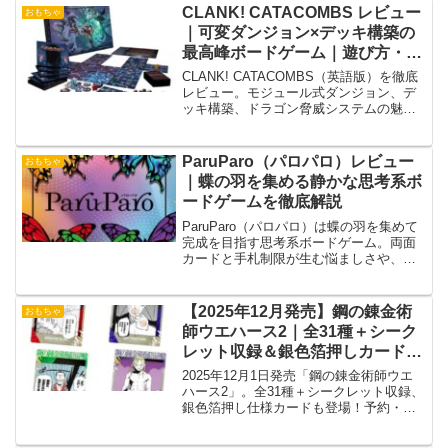
CLANK! CATACOMBS レビュー
おもちゃ
｜可変ダンジョン×デッキ構築の
最高峰ボードゲーム｜遊び方・難
易度・シリーズ比較
CLANK! CATACOMBS（英語版）を徹底
レビュー。モジュール式ダンジョン、デ
ッキ構築、ドラゴン脅威システムの魅力
を解説。プレイ人数別評価、難易度、シ
リーズ比較、メリット・デメリット、購
入判断ポイントまで網羅。
ParuParo（パロパロ）レビュー
おもちゃ
｜蝶の羽を集める静かな思考系ボ
ードゲームを徹底解説
ParuParo（パロパロ）は蝶の羽を集めて
完成を目指す思考系ボードゲーム。両面
カードと手札制限が生む悩ましさや、他
セットコレクション系ゲームとの違いを
詳しく解説します。
【2025年12月発売】鋼の錬金術
おもちゃ
師ウエハース2｜全31種＋シーク
レット収録＆銀色箔押しカード徹
底解説
2025年12月1日発売「鋼の錬金術師ウエ
ハース2」。全31種＋シークレット収録、
銀色箔押し仕様カードも登場！予約・購
入方法を紹介。